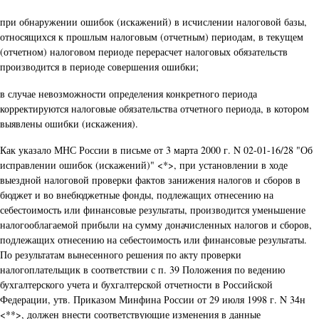
при обнаружении ошибок (искажений) в исчислении налоговой базы,
относящихся к прошлым налоговым (отчетным) периодам, в текущем
(отчетном) налоговом периоде перерасчет налоговых обязательств
производится в периоде совершения ошибки;
в случае невозможности определения конкретного периода
корректируются налоговые обязательства отчетного периода, в котором
выявлены ошибки (искажения).
Как указало МНС России в письме от 3 марта 2000 г. N 02-01-16/28 "Об
исправлении ошибок (искажений)" <*>, при установлении в ходе
выездной налоговой проверки фактов занижения налогов и сборов в
бюджет и во внебюджетные фонды, подлежащих отнесению на
себестоимость или финансовые результаты, производится уменьшение
налогооблагаемой прибыли на сумму доначисленных налогов и сборов,
подлежащих отнесению на себестоимость или финансовые результаты.
По результатам вынесенного решения по акту проверки
налогоплательщик в соответствии с п. 39 Положения по ведению
бухгалтерского учета и бухгалтерской отчетности в Российской
Федерации, утв. Приказом Минфина России от 29 июля 1998 г. N 34н
<**>, должен внести соответствующие изменения в данные