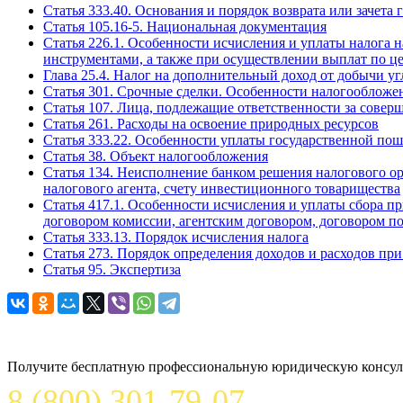
Статья 333.40. Основания и порядок возврата или зачет
Статья 105.16-5. Национальная документация
Статья 226.1. Особенности исчисления и уплаты налог
инструментами, а также при осуществлении выплат по ц
Глава 25.4. Налог на дополнительный доход от добычи у
Статья 301. Срочные сделки. Особенности налогообложе
Статья 107. Лица, подлежащие ответственности за сове
Статья 261. Расходы на освоение природных ресурсов
Статья 333.22. Особенности уплаты государственной п
Статья 38. Объект налогообложения
Статья 134. Неисполнение банком решения налогового ор
налогового агента, счету инвестиционного товарищества
Статья 417.1. Особенности исчисления и уплаты сбора пр
договором комиссии, агентским договором, договором п
Статья 333.13. Порядок исчисления налога
Статья 273. Порядок определения доходов и расходов при
Статья 95. Экспертиза
Задайте вопрос юристу
Получите бесплатную профессиональную юридическую консуль
8 (800) 301-79-07