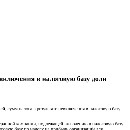
евключения в налоговую базу доли
, сумм налога в результате невключения в налоговую базу
странной компании, подлежащей включению в налоговую базу
говую базу по налогу на прибыль организаций для