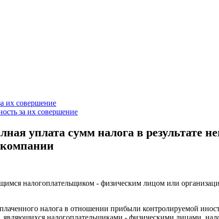
за их совершение
ность за их совершение
лная уплата сумм налога в результате н
 компании
имся налогоплательщиком - физическим лицом или организацией
еуплаченного налога в отношении прибыли контролируемой ино
, являющихся налогоплательщиками - физическими лицами, нало