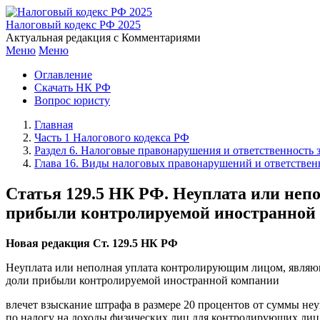
Перейти
к
Налоговый кодекс РФ 2025
основному
Актуальная редакция с Комментариями
содержанию
Меню
Меню
Меню
Оглавление
Скачать НК РФ
Вопрос юристу
Главная
Часть 1 Налогового кодекса РФ
Раздел 6. Налоговые правонарушения и ответственность 
Глава 16. Виды налоговых правонарушений и ответствен
Статья 129.5 НК РФ. Неуплата или непо
прибыли контролируемой иностранной
Новая редакция Ст. 129.5 НК РФ
Неуплата или неполная уплата контролирующим лицом, являющ
доли прибыли контролируемой иностранной компании
влечет взыскание штрафа в размере 20 процентов от суммы н
по налогу на доходы физических лиц для контролирующих лиц