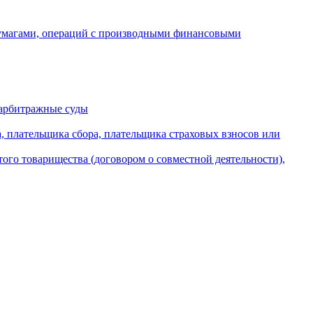
бумагами, операций с производными финансовыми
 арбитражные суды
, плательщика сбора, плательщика страховых взносов или
того товарищества (договором о совместной деятельности),