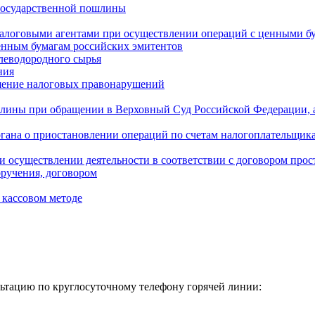
а государственной пошлины
а налоговыми агентами при осуществлении операций с ценными 
енным бумагам российских эмитентов
глеводородного сырья
ния
ршение налоговых правонарушений
ошлины при обращении в Верховный Суд Российской Федерации,
гана о приостановлении операций по счетам налогоплательщика
и осуществлении деятельности в соответствии с договором прос
оручения, договором
 кассовом методе
тацию по круглосуточному телефону горячей линии: