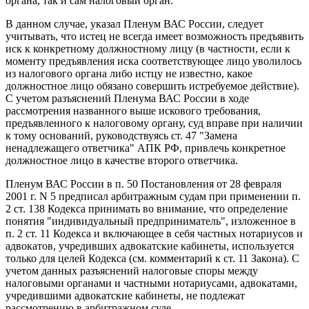
органа, так и сам налоговый орган.
В данном случае, указал Пленум ВАС России, следует
учитывать, что истец не всегда имеет возможность предъявить
иск к конкретному должностному лицу (в частности, если к
моменту предъявления иска соответствующее лицо уволилось
из налогового органа либо истцу не известно, какое
должностное лицо обязано совершить истребуемое действие).
С учетом разъяснений Пленума ВАС России в ходе
рассмотрения названного выше искового требования,
предъявленного к налоговому органу, суд вправе при наличии
к тому оснований, руководствуясь ст. 47 "Замена
ненадлежащего ответчика" АПК РФ, привлечь конкретное
должностное лицо в качестве второго ответчика.
Пленум ВАС России в п. 50 Постановления от 28 февраля
2001 г. N 5 предписал арбитражным судам при применении п.
2 ст. 138 Кодекса принимать во внимание, что определение
понятия "индивидуальный предприниматель", изложенное в
п. 2 ст. 11 Кодекса и включающее в себя частных нотариусов и
адвокатов, учредивших адвокатские кабинеты, используется
только для целей Кодекса (см. комментарий к ст. 11 Закона). С
учетом данных разъяснений налоговые споры между
налоговыми органами и частными нотариусами, адвокатами,
учредившими адвокатские кабинеты, не подлежат
рассмотрению в арбитражном суде.