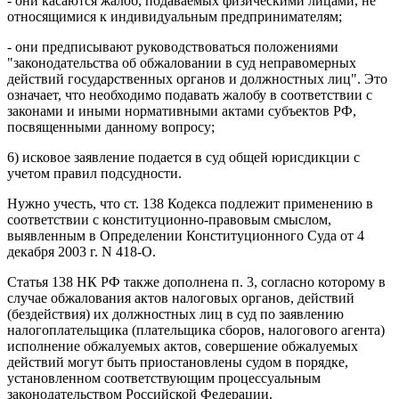
- они касаются жалоб, подаваемых физическими лицами, не
относящимися к индивидуальным предпринимателям;
- они предписывают руководствоваться положениями
"законодательства об обжаловании в суд неправомерных
действий государственных органов и должностных лиц". Это
означает, что необходимо подавать жалобу в соответствии с
законами и иными нормативными актами субъектов РФ,
посвященными данному вопросу;
6) исковое заявление подается в суд общей юрисдикции с
учетом правил подсудности.
Нужно учесть, что ст. 138 Кодекса подлежит применению в
соответствии с конституционно-правовым смыслом,
выявленным в Определении Конституционного Суда от 4
декабря 2003 г. N 418-О.
Статья 138 НК РФ также дополнена п. 3, согласно которому в
случае обжалования актов налоговых органов, действий
(бездействия) их должностных лиц в суд по заявлению
налогоплательщика (плательщика сборов, налогового агента)
исполнение обжалуемых актов, совершение обжалуемых
действий могут быть приостановлены судом в порядке,
установленном соответствующим процессуальным
законодательством Российской Федерации.