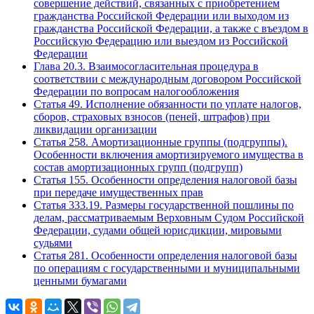
совершение действий, связанных с приобретением
гражданства Российской Федерации или выходом из
гражданства Российской Федерации, а также с въездом в
Российскую Федерацию или выездом из Российской
Федерации
Глава 20.3. Взаимосогласительная процедура в
соответствии с международным договором Российской
Федерации по вопросам налогообложения
Статья 49. Исполнение обязанности по уплате налогов,
сборов, страховых взносов (пеней, штрафов) при
ликвидации организации
Статья 258. Амортизационные группы (подгруппы).
Особенности включения амортизируемого имущества в
состав амортизационных групп (подгрупп)
Статья 155. Особенности определения налоговой базы
при передаче имущественных прав
Статья 333.19. Размеры государственной пошлины по
делам, рассматриваемым Верховным Судом Российской
Федерации, судами общей юрисдикции, мировыми
судьями
Статья 281. Особенности определения налоговой базы
по операциям с государственными и муниципальными
ценными бумагами