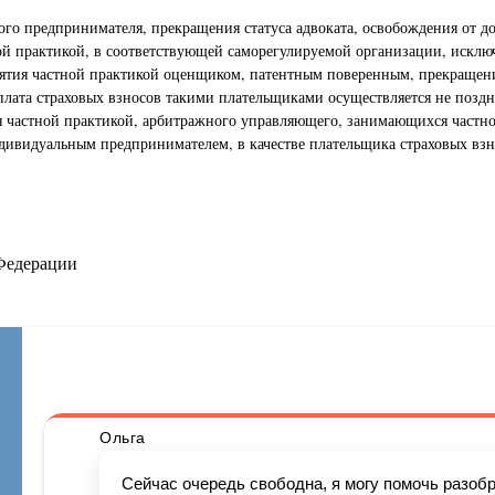
ого предпринимателя, прекращения статуса адвоката, освобождения от 
й практикой, в соответствующей саморегулируемой организации, исключ
ятия частной практикой оценщиком, патентным поверенным, прекращени
лата страховых взносов такими плательщиками осуществляется не поздне
 частной практикой, арбитражного управляющего, занимающихся частной
ндивидуальным предпринимателем, в качестве плательщика страховых взн
 Федерации