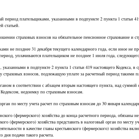
ый период плательщиками, указанными в подпункте 2 пункта 1 статьи 41
й статьей.
ошении страховых взносов на обязательное пенсионное страхование и ст
ми не позднее 31 декабря текущего календарного года, если иное не пр
период, уплачиваются плательщиком не позднее 1 июля года, следующег
 указанными в подпункте 2 пункта 1 статьи 419 настоящего Кодекса, в 
мму страховых взносов, подлежащую уплате за расчетный период такими 
аном в соответствии с абзацем вторым настоящего пункта, над суммой 
 Кодексом, недоимку по страховым взносам.
 орган по месту учета расчет по страховым взносам до 30 января календ
янского (фермерского) хозяйства до конца расчетного периода, обязаны н
ого (фермерского) хозяйства представить в налоговый орган по месту уч
тельности в качестве главы крестьянского (фермерского) хозяйства вкл
о дня подачи такого расчета.