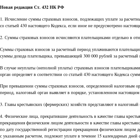
Новая редакция Ст. 432 НК РФ
1. Исчисление суммы страховых взносов, подлежащих уплате за расчетн
со статьей 430 настоящего Кодекса, если иное не предусмотрено настояще
2. Суммы страховых взносов исчисляются плательщиками отдельно в отн
Суммы страховых взносов за расчетный период уплачиваются плательщика
суммы дохода плательщика, превышающей 300 000 рублей за расчетный 
В случае неуплаты (неполной уплаты) страховых взносов плательщиками,
орган определяет в соответствии со статьей 430 настоящего Кодекса су
При превышении суммы страховых взносов, определенной налоговым орг
период, налоговый орган выявляет в порядке, установленном настоящим
3. Главы крестьянских (фермерских) хозяйств представляют в налоговый
4. Физические лица, прекратившие деятельность в качестве главы кресть
прекращения физическим лицом деятельности в качестве главы крестьянск
по дату государственной регистрации прекращения физическим лицом дея
с указанным расчетом, подлежит уплате в течение 15 календарных дней с