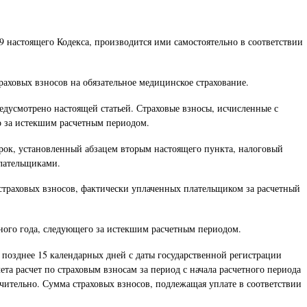
9 настоящего Кодекса, производится ими самостоятельно в соответствии
раховых взносов на обязательное медицинское страхование.
едусмотрено настоящей статьей. Страховые взносы, исчисленные с
о за истекшим расчетным периодом.
срок, установленный абзацем вторым настоящего пункта, налоговый
плательщиками.
страховых взносов, фактически уплаченных плательщиком за расчетный
арного года, следующего за истекшим расчетным периодом.
е позднее 15 календарных дней с даты государственной регистрации
ета расчет по страховым взносам за период с начала расчетного периода
ючительно. Сумма страховых взносов, подлежащая уплате в соответствии