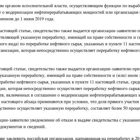
ьным органом исполнительной власти, осуществляющим функции по выра
е о модернизации нефтеперерабатывающих мощностей или организация-за
енном до 1 июня 2019 года.
астоящей статьи, свидетельство также выдается организации-заявителю п
ествляющей указанную переработку, имеющей на праве собственности и 
ого вида) по переработке нефтяного сырья, указанных в пункте 11 насто
ганизации, которая непосредственно осуществляет переработку нефтяного
ящей статьи, свидетельство также выдается организации-заявителю при 
 указанную переработку, имеющей на праве собственности и (или) ином
работке нефтяного сырья, указанных в пункте 11 настоящей статьи, сред
ии, которая непосредственно осуществляет переработку нефтяного сырья,
дств, включенных в соглашение о модернизации нефтеперерабатывающих 
 настоящего абзаца применяются при условии, что доля прямого участия 
дственно осуществляет указанную переработку, составляет более 50 проце
ции-заявителю уведомление об отказе в выдаче свидетельства с указание
 документов и сведений.
 заключить российская организация, направившая на переработку в 2017