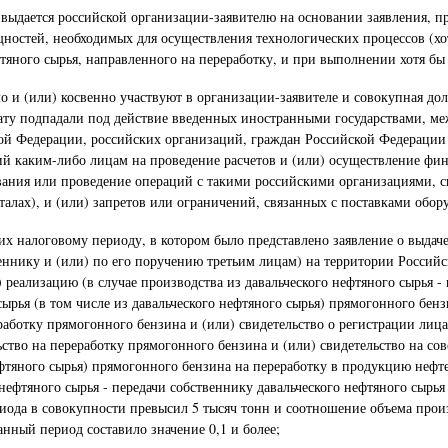
о выдается российской организации-заявителю на основании заявления, п
остей, необходимых для осуществления технологических процессов (хотя
фтяного сырья, направленного на переработку, и при выполнении хотя б
о и (или) косвенно участвуют в организации-заявителе и совокупная дол
ю дату подпадали под действие введенных иностранными государствами,
й Федерации, российских организаций, граждан Российской Федерации 
ий каким-либо лицам на проведение расчетов и (или) осуществление фи
ания или проведение операций с такими российскими организациями, с
лах), и (или) запретов или ограничений, связанных с поставками обору
их налоговому периоду, в котором было представлено заявление о выдаче
твеннику и (или) по его поручению третьим лицам) на территории Россий
) реализацию (в случае производства из давальческого нефтяного сырья -
ырья (в том числе из давальческого нефтяного сырья) прямогонного бе
работку прямогонного бензина и (или) свидетельство о регистрации лиц
ьство на переработку прямогонного бензина и (или) свидетельство на с
нефтяного сырья) прямогонного бензина на переработку в продукцию неф
 нефтяного сырья - передачи собственнику давальческого нефтяного сырья
риода в совокупности превысил 5 тысяч тонн и соотношение объема прои
анный период составило значение 0,1 и более;