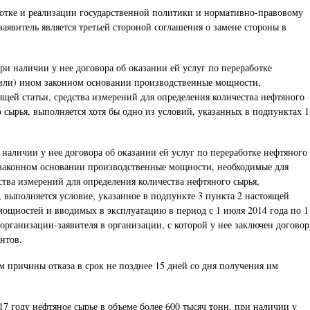
ботке и реализации государственной политики и нормативно-правовому
явитель является третьей стороной соглашения о замене стороны в
ри наличии у нее договора об оказании ей услуг по переработке
(или) ином законном основании производственные мощности,
ящей статьи, средства измерений для определения количества нефтяного
 сырья, выполняется хотя бы одно из условий, указанных в подпунктах 1
наличии у нее договора об оказании ей услуг по переработке нефтяного
 законном основании производственные мощности, необходимые для
ства измерений для определения количества нефтяного сырья,
 выполняется условие, указанное в подпункте 3 пункта 2 настоящей
мощностей и вводимых в эксплуатацию в период с 1 июля 2014 года по 1
организации-заявителя в организации, с которой у нее заключен договор
нтов.
м причины отказа в срок не позднее 15 дней со дня получения им
 году нефтяное сырье в объеме более 600 тысяч тонн, при наличии у