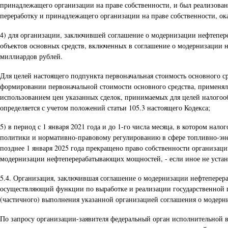
принадлежащего организации на праве собственности, и был реализован
переработку и принадлежащего организации на праве собственности, ока
4) для организации, заключившей соглашение о модернизации нефтепере
объектов основных средств, включенных в соглашение о модернизации н
миллиардов рублей.
Для целей настоящего подпункта первоначальная стоимость основного сре
формировании первоначальной стоимости основного средства, применяли
использованием цен указанных сделок, принимаемых для целей налогооб
определяется с учетом положений статьи 105.3 настоящего Кодекса;
5) в период с 1 января 2021 года и до 1-го числа месяца, в котором н
политики и нормативно-правовому регулированию в сфере топливно-эн
позднее 1 января 2025 года прекращено право собственности организац
модернизации нефтеперерабатывающих мощностей, - если иное не устано
5.4. Организация, заключившая соглашение о модернизации нефтеперера
осуществляющий функции по выработке и реализации государственной п
(частичного) выполнения указанной организацией соглашения о модерн
По запросу организации-заявителя федеральный орган исполнительной 