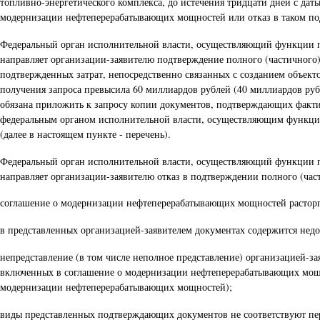
топливно-энергетического комплекса, до истечения тридцати дней с да
модернизации нефтеперерабатывающих мощностей или отказ в таком п
Федеральный орган исполнительной власти, осуществляющий функции по
направляет организации-заявителю подтверждение полного (частичног
подтвержденных затрат, непосредственно связанных с созданием объект
получения запроса превысила 60 миллиардов рублей (40 миллиардов ру
обязана приложить к запросу копии документов, подтверждающих факти
федеральным органом исполнительной власти, осуществляющим функции
(далее в настоящем пункте - перечень).
Федеральный орган исполнительной власти, осуществляющий функции по
направляет организации-заявителю отказ в подтверждении полного (ча
соглашение о модернизации нефтеперерабатывающих мощностей расторг
в представленных организацией-заявителем документах содержится нед
непредставление (в том числе неполное представление) организацией-з
включенных в соглашение о модернизации нефтеперерабатывающих мощнос
модернизации нефтеперерабатывающих мощностей);
виды представленных подтверждающих документов не соответствуют пе