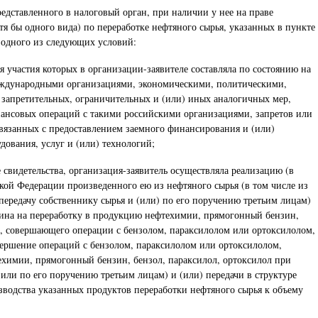
редставленного в налоговый орган, при наличии у нее на праве
 бы одного вида) по переработке нефтяного сырья, указанных в пункте
ы одного из следующих условий:
я участия которых в организации-заявителе составляла по состоянию на
 международными организациями, экономическими, политическими,
запретительных, ограничительных и (или) иных аналогичных мер,
нансовых операций с такими российскими организациями, запретов или
вязанных с предоставлением заемного финансирования и (или)
дования, услуг и (или) технологий;
 свидетельства, организация-заявитель осуществляла реализацию (в
ской Федерации произведенного ею из нефтяного сырья (в том числе из
 передачу собственнику сырья и (или) по его поручению третьим лицам)
нзина на переработку в продукцию нефтехимии, прямогонный бензин,
а, совершающего операции с бензолом, параксилолом или ортоксилолом,
овершение операций с бензолом, параксилолом или ортоксилолом,
техимии, прямогонный бензин, бензол, параксилол, ортоксилол при
 или по его поручению третьим лицам) и (или) передачи в структуре
зводства указанных продуктов переработки нефтяного сырья к объему