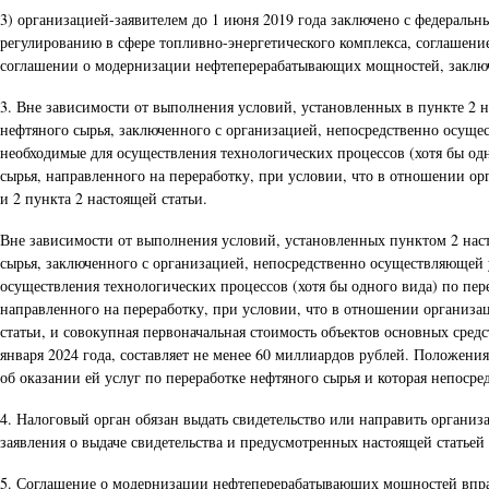
3) организацией-заявителем до 1 июня 2019 года заключено с федерал
регулированию в сфере топливно-энергетического комплекса, соглашени
соглашении о модернизации нефтеперерабатывающих мощностей, заключ
3. Вне зависимости от выполнения условий, установленных в пункте 2 н
нефтяного сырья, заключенного с организацией, непосредственно осущ
необходимые для осуществления технологических процессов (хотя бы одн
сырья, направленного на переработку, при условии, что в отношении ор
и 2 пункта 2 настоящей статьи.
Вне зависимости от выполнения условий, установленных пунктом 2 насто
сырья, заключенного с организацией, непосредственно осуществляющей
осуществления технологических процессов (хотя бы одного вида) по пере
направленного на переработку, при условии, что в отношении организац
статьи, и совокупная первоначальная стоимость объектов основных сре
января 2024 года, составляет не менее 60 миллиардов рублей. Положения
об оказании ей услуг по переработке нефтяного сырья и которая непосре
4. Налоговый орган обязан выдать свидетельство или направить организа
заявления о выдаче свидетельства и предусмотренных настоящей статьей
5. Соглашение о модернизации нефтеперерабатывающих мощностей вправе