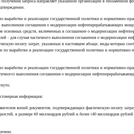
ты получения запроса направляет указанной организации в письменной ф
одтверждении.
 выработке и реализации государственной политики и нормативно-прав
о) выполнения соглашения о модернизации нефтеперерабатывающих мощн
ов основных средств, включенных в соглашение о модернизации нефтепе
блей - для случая частичного выполнения соглашения о модернизации н
ческую оплату затрат, указанных в настоящем абзаце, виды которых с
 по выработке и реализации государственной политики и нормативно-п
 выработке и реализации государственной политики и нормативно-прав
стичного) выполнения соглашения о модернизации нефтеперерабатывающ
нуто;
остоверная информация;
аявителем копий документов, подтверждающих фактическую оплату затрат
тей, в размере 60 миллиардов рублей и более (40 миллиардов рублей и
речню.