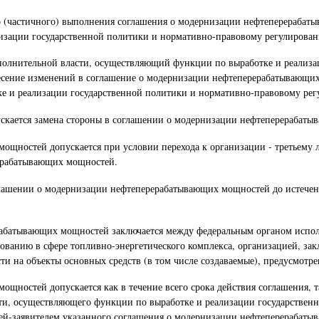
го (частичного) выполнения соглашения о модернизации нефтеперераба
зации государственной политики и нормативно-правовому регулировани
сполнительной власти, осуществляющий функции по выработке и реализ
внесение изменений в соглашение о модернизации нефтеперерабатывающи
 и реализации государственной политики и нормативно-правовому регу
скается замена стороны в соглашении о модернизации нефтеперерабаты
щностей допускается при условии перехода к организации - третьему ли
ерабатывающих мощностей.
глашении о модернизации нефтеперерабатывающих мощностей до истечени
рабатывающих мощностей заключается между федеральным органом испо
ованию в сфере топливно-энергетического комплекса, организацией, з
сти на объекты основных средств (в том числе создаваемые), предусмо
щностей допускается как в течение всего срока действия соглашения, т
сти, осуществляющего функции по выработке и реализации государствен
ией-заявителем указанного соглашения о модернизации нефтеперерабат