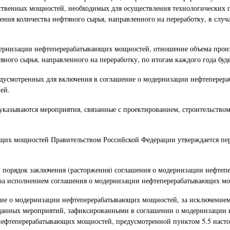
ственных мощностей, необходимых для осуществления технологических пр
ения количества нефтяного сырья, направленного на переработку, в случ
ернизации нефтеперерабатывающих мощностей, отношение объема произв
ного сырья, направленного на переработку, по итогам каждого года будет
предусмотренных для включения в соглашение о модернизации нефтепере
лей.
азываются мероприятия, связанные с проектированием, строительством,
их мощностей Правительством Российской Федерации утверждается пере
порядок заключения (расторжения) соглашения о модернизации нефтеп
за исполнением соглашения о модернизации нефтеперерабатывающих мо
шение о модернизации нефтеперерабатывающих мощностей, за исключение
и данных мероприятий, зафиксированными в соглашении о модернизации 
нефтеперерабатывающих мощностей, предусмотренной пунктом 5.5 насто