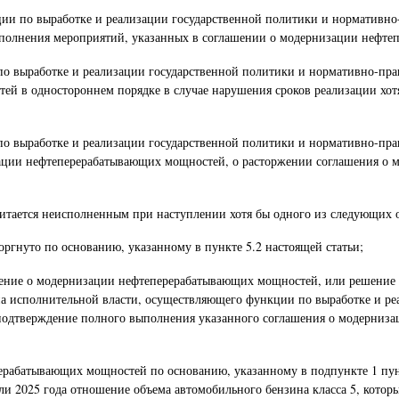
ии по выработке и реализации государственной политики и нормативно
выполнения мероприятий, указанных в соглашении о модернизации нефт
 выработке и реализации государственной политики и нормативно-прав
ей в одностороннем порядке в случае нарушения сроков реализации хот
 выработке и реализации государственной политики и нормативно-прав
ации нефтеперерабатывающих мощностей, о расторжении соглашения о 
тается неисполненным при наступлении хотя бы одного из следующих о
ргнуто по основанию, указанному в пункте 5.2 настоящей статьи;
ение о модернизации нефтеперерабатывающих мощностей, или решение о 
ана исполнительной власти, осуществляющего функции по выработке и р
 подтверждение полного выполнения указанного соглашения о модерниза
рабатывающих мощностей по основанию, указанному в подпункте 1 пункт
или 2025 года отношение объема автомобильного бензина класса 5, котор