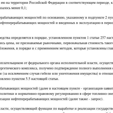
 ею на территории Российской Федерации в соответствующем периоде, к
залось менее 0,1;
рабатывающих мощностей по основанию, указанному в подпункте 2 пункт
ефтеперерабатывающих мощностей и введенных в эксплуатацию в период с
дства определяется в порядке, установленном пунктом 1 статьи 257 наст
сь цены, не признаваемые рыночными, первоначальная стоимость такого 
ложения, в порядке и с применением методов, которые установлены глав
алогоплательщиком от федерального органа исполнительной власти, осуще
ергетического комплекса, получено подтверждение полного выполнения
ии (за исключением случая гибели или уничтожения имущества) в отнош
влено пунктом 5.5 настоящей статьи.
батывающих мощностей (далее в настоящем пункте - организация-заявит
олитики и нормативно-правовому регулированию в сфере топливно-энер
изации нефтеперерабатывающих мощностей (далее также - запрос).
власти, осуществляющий функции по выработке и реализации государст