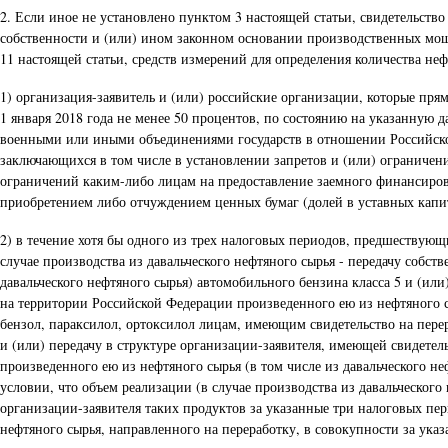
2. Если иное не установлено пунктом 3 настоящей статьи, свидетельств
собственности и (или) ином законном основании производственных мощн
11 настоящей статьи, средств измерений для определения количества не
1) организация-заявитель и (или) российские организации, которые прям
1 января 2018 года не менее 50 процентов, по состоянию на указанну
военными или иными объединениями государств в отношении Российско
заключающихся в том числе в установлении запретов и (или) ограничен
ограничений каким-либо лицам на предоставление заемного финансиров
приобретением либо отчуждением ценных бумаг (долей в уставных капита
2) в течение хотя бы одного из трех налоговых периодов, предшествующ
случае производства из давальческого нефтяного сырья - передачу собс
давальческого нефтяного сырья) автомобильного бензина класса 5 и (или
на территории Российской Федерации произведенного ею из нефтяного с
бензол, параксилол, ортоксилол лицам, имеющим свидетельство на пере
и (или) передачу в структуре организации-заявителя, имеющей свидетел
произведенного ею из нефтяного сырья (в том числе из давальческого 
условии, что объем реализации (в случае производства из давальческого
организации-заявителя таких продуктов за указанные три налоговых пе
нефтяного сырья, направленного на переработку, в совокупности за указ