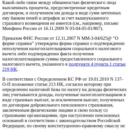
Какой-либо связи между обязанностью физического лица
выплачивать проценты, предусмотренные кредитным
договором, и получением им дохода в виде сумм зачтенных
ему банком пеней и штрафов за счет вышеуказанного
страхового возмещения не имеется (см., например, письмо
Минфина России от 16.11.2009 N 03-04-05-01/807).
Приказом ФНС России от 12.11.2007 N ММ-3-04/625@ "О
форме справки" утверждена форма справки о подтверждении
неполучения налогоплательщиком социального налогового
вычета либо подтверждении факта получения
налогоплательщиком суммы предоставленного социального
налогового вычета, указанного в
подпункте 4 пункта 1 статьи
219 НК
.
В соответствии с Определением КС РФ от 19.01.2010 N 137-
О-П положение статьи 213 НК, согласно которому при
определении налоговой базы по налогу на доходы физических
лиц учитываются доходы, полученные налогоплательщиком в
виде страховых выплат, за исключением выплат, полученных
по договорам добровольного пенсионного страхования,
заключенным физическими лицами в свою пользу со
страховыми организациями, при наступлении пенсионных
оснований в соответствии с законодательством Российской
Федерации, по своему конституционно-правовому смыслу не