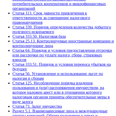
потребительских кооперативов и микрофинансовых
организаций
Статья 113. Срок давности привлечения к
ответственности за совершение налогового
правонарушения
Статья 339. Порядок определения количества добытого
полезного ископаемого
Статья 333.50. Налоговая база
Статья 25.13. Контролируемые иностранные компании и
контролирующие лица
Статья 64. Порядок и условия предоставления отсрочки
или рассрочки по уплате налога, сбора, страховых
взносов
Статья 333.51. Порядок и условия переноса убытков на
будущее
Статья 56. Установление и использование льгот по
налогам и сборам
Статья 125. Несоблюдение порядка владения,
пользования и (или) распоряжения имуществом, на
которое наложен арест или в отношении которого
налоговым органом приняты обеспечительные меры в
виде залога
Статья 73. Залог имущества
Раздел 5.1. Взаимозависимые лица и международные
группы компаний. Общие положения о ценах и