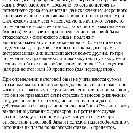
жизни будет расторгнут досрочно, то есть до истечения
пятилетнего срока его действия (за исключением досрочного
расторжения по не зависящим от воли сторон причинам), и
физическому лицу вернут денежную (выкупную) сумму, то
полученный в этом случае доход, за вычетом сумм платежей
(взносов), учитывается при определении налоговой базы
страхователя - физического лица и подлежит
налогообложению у источника выплаты. Следует иметь в
виду, что когда страховые взносы по таким договорам за
застрахованных лиц выплачиваются кем-то другим, то при
получении застрахованным лицом выкупной суммы, у него
возникает объект налогообложения по ставке 13 процентов
(для резидентов) или 30 процентов (для нерезидентов).
При определении налоговой базы не учитываются суммы
страховых выплат по договорам добровольного страхования
жизни, заключенным на срок менее пяти лет, но при условии,
что они не превышают сумм страховых взносов физических
лиц, увеличенных на сумму, исчисленную исходя из
действующей ставки рефинансирования Банка России на дату
заключения указанных договоров. В противном случае
разница между указанными суммами учитывается при
определении налоговой базы и подлежит налогообложению у
источника выплаты по налоговой ставке 35 процентов.