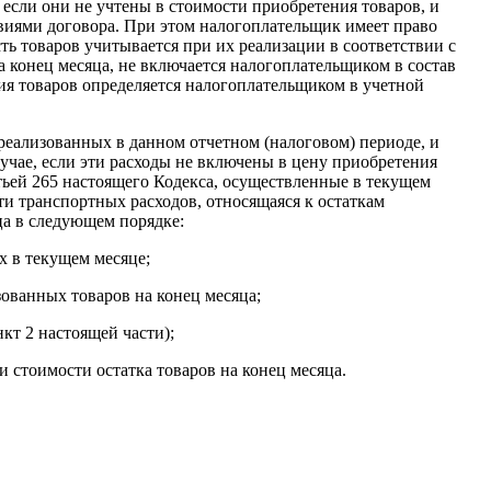
 если они не учтены в стоимости приобретения товаров, и
овиями договора. При этом налогоплательщик имеет право
ть товаров учитывается при их реализации в соответствии с
а конец месяца, не включается налогоплательщиком в состав
ия товаров определяется налогоплательщиком в учетной
реализованных в данном отчетном (налоговом) периоде, и
учае, если эти расходы не включены в цену приобретения
тьей 265 настоящего Кодекса, осуществленные в текущем
и транспортных расходов, относящаяся к остаткам
ца в следующем порядке:
х в текущем месяце;
зованных товаров на конец месяца;
кт 2 настоящей части);
и стоимости остатка товаров на конец месяца.