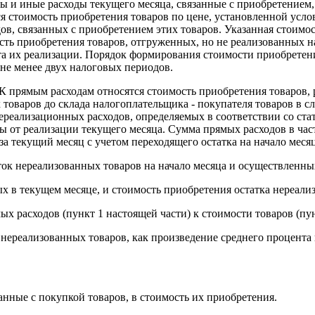
ды и иные расходы текущего месяца, связанные с приобретением,
ся стоимость приобретения товаров по цене, установленной усл
ов, связанных с приобретением этих товаров. Указанная стоимос
сть приобретения товаров, отгруженных, но не реализованных н
нта их реализации. Порядок формирования стоимости приобретен
не менее двух налоговых периодов.
К прямым расходам относятся стоимость приобретения товаров, 
товаров до склада налогоплательщика - покупателя товаров в сл
ереализационных расходов, определяемых в соответствии со ста
 от реализации текущего месяца. Сумма прямых расходов в част
за текущий месяц с учетом переходящего остатка на начало меся
ток нереализованных товаров на начало месяца и осуществленны
ых в текущем месяце, и стоимость приобретения остатка нереали
х расходов (пункт 1 настоящей части) к стоимости товаров (пун
 нереализованных товаров, как произведение среднего процента 
анные с покупкой товаров, в стоимость их приобретения.