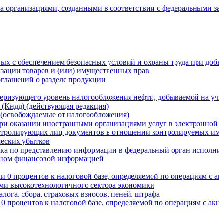
та организациями, созданными в соответствии с федеральными 
нных с обеспечением безопасных условий и охраны труда при доб
изации товаров и (или) имущественных прав
оглашений о разделе продукции
теризующего уровень налогообложения нефти, добываемой на уча
 (Кндд) (действующая редакция)
 (освобождаемые от налогообложения)
 при оказании иностранными организациями услуг в электронной
 контролирующих лиц документов в отношении контролируемых 
ческих убытков
нка по представлению информации в федеральный орган исполн
бменом финансовой информацией
ки 0 процентов к налоговой базе, определяемой по операциям с
и высокотехнологичного сектора экономики
лога, сбора, страховых взносов, пеней, штрафа
0 процентов к налоговой базе, определяемой по операциям с ак