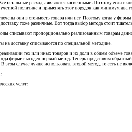
се остальные расходы являются косвенными. Поэтому если включ
в учетной политике и применять этот порядок как минимум два г
ючены они в стоимость товара или нет. Поэтому когда у фирмы т
доставку тоже различные. Вот тогда выбор метода стоит тщатель
асходы списывают пропорционально реализованным товарам данно
аты на доставку списываются по специальной методике.
реализации тех или иных товаров и их доли в общем объеме това
огда фирме выгоден первый метод. Теперь представим обратный 
В этом случае лучше использовать второй метод, то есть не вкл
:
ческих услуг;