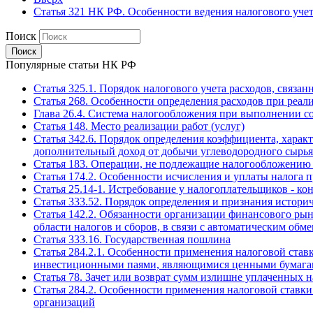
Статья 321 НК РФ. Особенности ведения налогового уче
Поиск
Популярные статьи НК РФ
Статья 325.1. Порядок налогового учета расходов, связа
Статья 268. Особенности определения расходов при реал
Глава 26.4. Система налогообложения при выполнении с
Статья 148. Место реализации работ (услуг)
Статья 342.6. Порядок определения коэффициента, харак
дополнительный доход от добычи углеводородного сырья
Статья 183. Операции, не подлежащие налогообложению
Статья 174.2. Особенности исчисления и уплаты налога
Статья 25.14-1. Истребование у налогоплательщиков -
Статья 333.52. Порядок определения и признания истори
Статья 142.2. Обязанности организации финансового ры
области налогов и сборов, в связи с автоматическим о
Статья 333.16. Государственная пошлина
Статья 284.2.1. Особенности применения налоговой став
инвестиционными паями, являющимися ценными бумагам
Статья 78. Зачет или возврат сумм излишне уплаченных на
Статья 284.2. Особенности применения налоговой ставки 
организаций