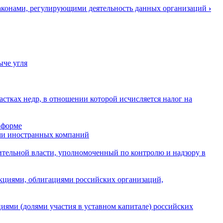
законами, регулирующими деятельность данных организаций
›
ыче угля
стках недр, в отношении которой исчисляется налог на
 форме
ими иностранных компаний
ительной власти, уполномоченный по контролю и надзору в
 акциями, облигациями российских организаций,
циями (долями участия в уставном капитале) российских