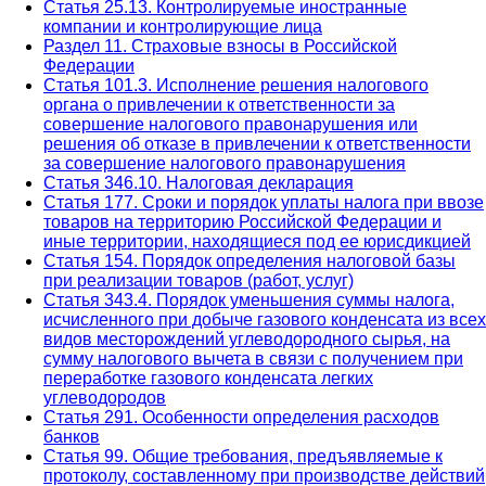
Статья 25.13. Контролируемые иностранные
компании и контролирующие лица
Раздел 11. Страховые взносы в Российской
Федерации
Статья 101.3. Исполнение решения налогового
органа о привлечении к ответственности за
совершение налогового правонарушения или
решения об отказе в привлечении к ответственности
за совершение налогового правонарушения
Статья 346.10. Налоговая декларация
Статья 177. Сроки и порядок уплаты налога при ввозе
товаров на территорию Российской Федерации и
иные территории, находящиеся под ее юрисдикцией
Статья 154. Порядок определения налоговой базы
при реализации товаров (работ, услуг)
Статья 343.4. Порядок уменьшения суммы налога,
исчисленного при добыче газового конденсата из всех
видов месторождений углеводородного сырья, на
сумму налогового вычета в связи с получением при
переработке газового конденсата легких
углеводородов
Статья 291. Особенности определения расходов
банков
Статья 99. Общие требования, предъявляемые к
протоколу, составленному при производстве действий