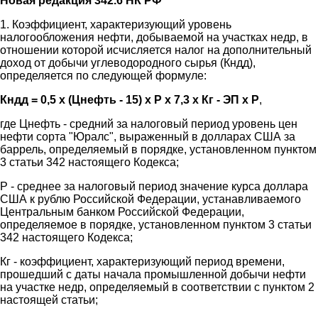
Новая редакция 342.6 НК РФ
1. Коэффициент, характеризующий уровень
налогообложения нефти, добываемой на участках недр, в
отношении которой исчисляется налог на дополнительный
доход от добычи углеводородного сырья (Кндд),
определяется по следующей формуле:
Кндд = 0,5 x (Цнефть - 15) x Р x 7,3 x Кг - ЭП x Р
,
где Цнефть - средний за налоговый период уровень цен
нефти сорта "Юралс", выраженный в долларах США за
баррель, определяемый в порядке, установленном пунктом
3 статьи 342 настоящего Кодекса;
Р - среднее за налоговый период значение курса доллара
США к рублю Российской Федерации, устанавливаемого
Центральным банком Российской Федерации,
определяемое в порядке, установленном пунктом 3 статьи
342 настоящего Кодекса;
Кг - коэффициент, характеризующий период времени,
прошедший с даты начала промышленной добычи нефти
на участке недр, определяемый в соответствии с пунктом 2
настоящей статьи;