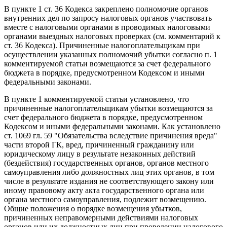
В пункте 1 ст. 36 Кодекса закреплено полномочие органов
внутренних дел по запросу налоговых органов участвовать
вместе с налоговыми органами в проводимых налоговыми
органами выездных налоговых проверках (см. комментарий к
ст. 36 Кодекса). Причиненные налогоплательщикам при
осуществлении указанных полномочий убытки согласно п. 1
комментируемой статьи возмещаются за счет федерального
бюджета в порядке, предусмотренном Кодексом и иными
федеральными законами.
В пункте 1 комментируемой статьи установлено, что
причиненные налогоплательщикам убытки возмещаются за
счет федерального бюджета в порядке, предусмотренном
Кодексом и иными федеральными законами. Как установлено
ст. 1069 гл. 59 "Обязательства вследствие причинения вреда"
части второй ГК, вред, причиненный гражданину или
юридическому лицу в результате незаконных действий
(бездействия) государственных органов, органов местного
самоуправления либо должностных лиц этих органов, в том
числе в результате издания не соответствующего закону или
иному правовому акту акта государственного органа или
органа местного самоуправления, подлежит возмещению.
Общие положения о порядке возмещения убытков,
причиненных неправомерными действиями налоговых
органов или их должностных лиц при проведении налогового