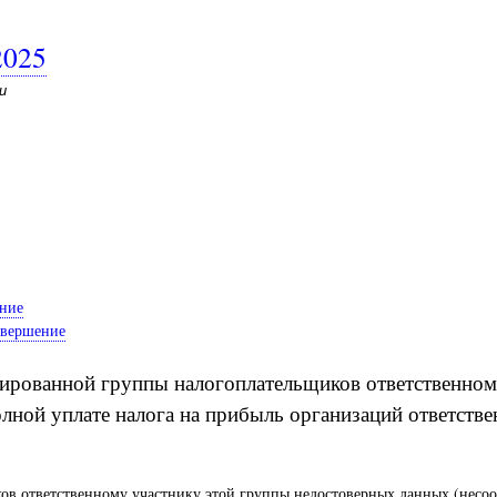
2025
и
ение
овершение
ированной группы налогоплательщиков ответственном
олной уплате налога на прибыль организаций ответств
в ответственному участнику этой группы недостоверных данных (несоо