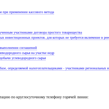
ам при применении кассового метода
лученным участниками договора простого товарищества
ных инвестиционных проектов, для которых не требуется включение в р
и выполнении соглашений
леводородного сырья на участке недр
 добычи углеводородного сырья
 базе, определяемой налогоплательщиками - участниками региональных 
ацию по круглосуточному телефону горячей линии: