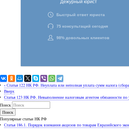
‹
Статья 122 НК РФ. Неуплата или неполная уплата сумм налога (сбора
Вверх
Статья 123 НК РФ. Невыполнение налоговым агентом обязанности по
Поиск
Популярные статьи НК РФ
Статья 186.1. Порядок взимания акцизов по товарам Евразийского э