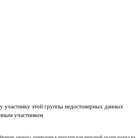
у участнику этой группы недостоверных данных
енным участником
бщение данных), приведшее к неуплате или неполной уплате налога на