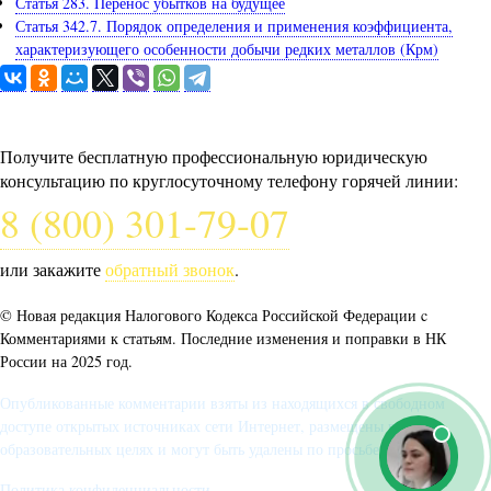
Статья 283. Перенос убытков на будущее
Статья 342.7. Порядок определения и применения коэффициента,
характеризующего особенности добычи редких металлов (Крм)
Задайте вопрос юристу
Получите бесплатную профессиональную юридическую
консультацию по круглосуточному телефону горячей линии:
8 (800) 301-79-07
или закажите
обратный звонок
.
© Новая редакция Налогового Кодекса Российской Федерации c
Комментариями к статьям. Последние изменения и поправки в НК
России на 2025 год.
Опубликованные комментарии взяты из находящихся в свободном
доступе открытых источниках сети Интернет, размещены в
образовательных целях и могут быть удалены по просьбе автора.
Политика конфиденциальности