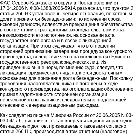
ФАС Северо-Кавказского округа в Постановлении от
17.04.2006 N Ф08-1388/2006-591А разъяснил, что пунктом 2
статьи 266 НК установлены четыре основания, по которым
долги признаются безнадежными: по истечении срока
исковой давности, вследствие прекращения обязательства
в соответствии с гражданским законодательством из-за
невозможности его исполнения, на основании акта
государственного органа и в связи с ликвидацией
организации. При этом суд указал, что в отношении
сторонней организации завершена процедура конкурсного
производства, вследствие чего она исключена из Единого
государственного реестра юридических лиц. Из
приведенных выше норм, по мнению суда, следует, что
ликвидация юридического лица является достаточным
основанием для признания долга безнадежным. Поскольку
требования налогоплательщика не погашены в ходе
конкурсного производства, налогоплательщик обоснованно
признал задолженность сторонней организации
нереальной к взысканию и, следовательно, подлежащей
отнесению к внереализационным расходам.
Как следует из письма Минфина России от 20.06.2005 N 03-
03-04/1/9, списание в состав внереализационных расходов
безнадежных долгов, признаваемых таковыми согласно
статье 266 НК, производится в том отчетном (налоговом)