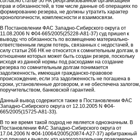
согласно статье 50 НК реорганизованной организацией
прав и обязанностей, в том числе данные об операциях по
формированию резерва, не должны утратить характер
хронологичности, комплексности и взаимосвязи.
В Постановлении ФАС Западно-Сибирского округа от
11.08.2006 N Ф04-665/2005(25228-А81-37) суд пришел к
выводу, что обязанность по возмещению материально-
ответственным лицом потерь, связанных с недостачей, в
силу статьи 266 НК не относится к сомнительным долгам, в
отношении которых может быть создан резерв, поскольку
исходя из данной нормы под расходами на создание
резерва по сомнительным долгам понимается
задолженность, имеющая гражданско-правовое
происхождение, если эта задолженность не погашена в
сроки, установленные договором, и не обеспечена залогом,
поручительством, банковской гарантией.
Данный вывод содержится также в Постановлении ФАС
Западно-Сибирского округа от 12.10.2005 N Ф04-
665/2005(15725-А81-33).
В то же время такой подход не является однозначным. В
Постановлении ФАС Западно-Сибирского округа от
17.04.2006 N Ф04-10064/2005(20874-А27-37) арбитражный
суд пришел к выводу, что налогоплательщик правомерно