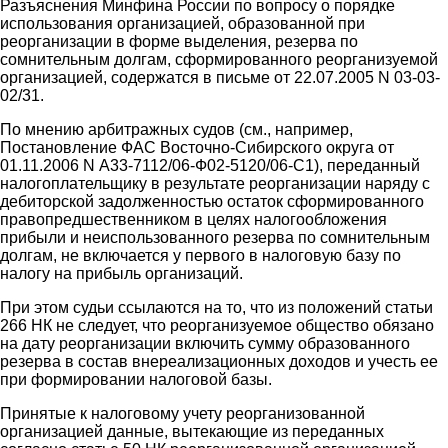
Разъяснения Минфина России по вопросу о порядке
использования организацией, образованной при
реорганизации в форме выделения, резерва по
сомнительным долгам, сформированного реорганизуемой
организацией, содержатся в письме от 22.07.2005 N 03-03-
02/31.
По мнению арбитражных судов (см., например,
Постановление ФАС Восточно-Сибирского округа от
01.11.2006 N А33-7112/06-Ф02-5120/06-С1), переданный
налогоплательщику в результате реорганизации наряду с
дебиторской задолженностью остаток сформированного
правопредшественником в целях налогообложения
прибыли и неиспользованного резерва по сомнительным
долгам, не включается у первого в налоговую базу по
налогу на прибыль организаций.
При этом судьи ссылаются на то, что из положений статьи
266 НК не следует, что реорганизуемое общество обязано
на дату реорганизации включить сумму образованного
резерва в состав внереализационных доходов и учесть ее
при формировании налоговой базы.
Принятые к налоговому учету реорганизованной
организацией данные, вытекающие из переданных