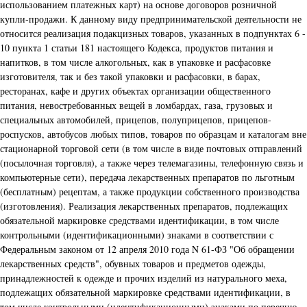
использованием платежных карт) на основе договоров розничной
купли-продажи. К данному виду предпринимательской деятельности не
относится реализация подакцизных товаров, указанных в подпунктах 6 -
10 пункта 1 статьи 181 настоящего Кодекса, продуктов питания и
напитков, в том числе алкогольных, как в упаковке и расфасовке
изготовителя, так и без такой упаковки и расфасовки, в барах,
ресторанах, кафе и других объектах организации общественного
питания, невостребованных вещей в ломбардах, газа, грузовых и
специальных автомобилей, прицепов, полуприцепов, прицепов-
роспусков, автобусов любых типов, товаров по образцам и каталогам вне
стационарной торговой сети (в том числе в виде почтовых отправлений
(посылочная торговля), а также через телемагазины, телефонную связь и
компьютерные сети), передача лекарственных препаратов по льготным
(бесплатным) рецептам, а также продукции собственного производства
(изготовления). Реализация лекарственных препаратов, подлежащих
обязательной маркировке средствами идентификации, в том числе
контрольными (идентификационными) знаками в соответствии с
Федеральным законом от 12 апреля 2010 года N 61-ФЗ "Об обращении
лекарственных средств", обувных товаров и предметов одежды,
принадлежностей к одежде и прочих изделий из натурального меха,
подлежащих обязательной маркировке средствами идентификации, в
том числе контрольными (идентификационными) знаками по перечню