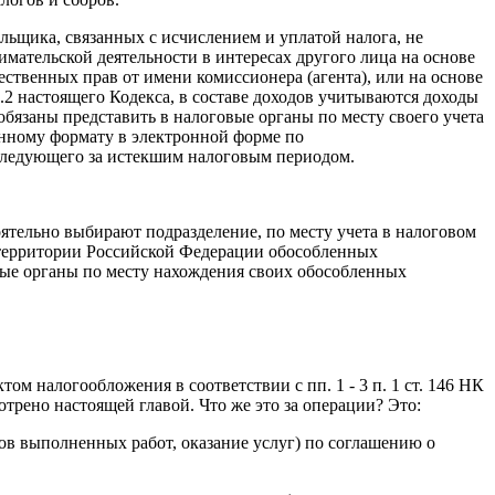
ьщика, связанных с исчислением и уплатой налога, не
мательской деятельности в интересах другого лица на основе
ественных прав от имени комиссионера (агента), или на основе
6.2 настоящего Кодекса, в составе доходов учитываются доходы
бязаны представить в налоговые органы по месту своего учета
нному формату в электронной форме по
 следующего за истекшим налоговым периодом.
тельно выбирают подразделение, по месту учета в налоговом
а территории Российской Федерации обособленных
ые органы по месту нахождения своих обособленных
ом налогообложения в соответствии с пп. 1 - 3 п. 1 ст. 146 НК
трено настоящей главой. Что же это за операции? Это:
атов выполненных работ, оказание услуг) по соглашению о