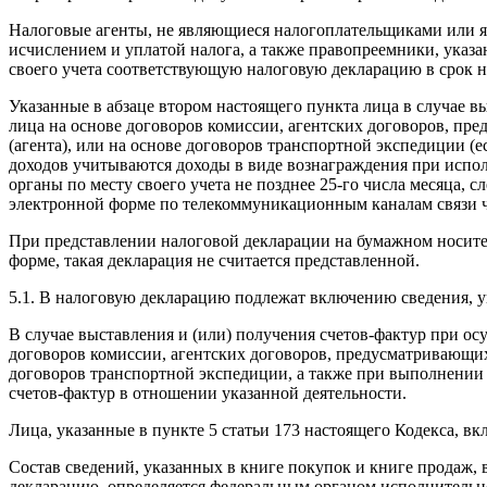
Налоговые агенты, не являющиеся налогоплательщиками или 
исчислением и уплатой налога, а также правопреемники, указан
своего учета соответствующую налоговую декларацию в срок н
Указанные в абзаце втором настоящего пункта лица в случае в
лица на основе договоров комиссии, агентских договоров, пр
(агента), или на основе договоров транспортной экспедиции (е
доходов учитываются доходы в виде вознаграждения при испо
органы по месту своего учета не позднее 25-го числа месяца
электронной форме по телекоммуникационным каналам связи ч
При представлении налоговой декларации на бумажном носител
форме, такая декларация не считается представленной.
5.1. В налоговую декларацию подлежат включению сведения, у
В случае выставления и (или) получения счетов-фактур при о
договоров комиссии, агентских договоров, предусматривающих 
договоров транспортной экспедиции, а также при выполнении
счетов-фактур в отношении указанной деятельности.
Лица, указанные в пункте 5 статьи 173 настоящего Кодекса, в
Состав сведений, указанных в книге покупок и книге продаж,
декларацию, определяется федеральным органом исполнительно