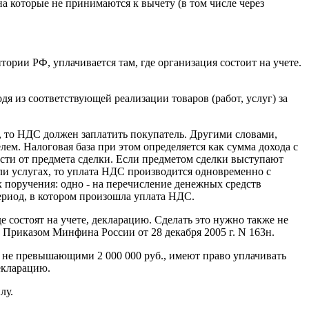
на которые не принимаются к вычету (в том числе через
ории РФ, уплачивается там, где организация состоит на учете.
дя из соответствующей реализации товаров (работ, услуг) за
а, то НДС должен заплатить покупатель. Другими словами,
м. Налоговая база при этом определяется как сумма дохода с
ости от предмета сделки. Если предметом сделки выступают
или услугах, то уплата НДС производится одновременно с
х поручения: одно - на перечисление денежных средств
период, в котором произошла уплата НДС.
е состоят на учете, декларацию. Сделать это нужно также не
Приказом Минфина России от 28 декабря 2005 г. N 163н.
, не превышающими 2 000 000 руб., имеют право уплачивать
екларацию.
лу.