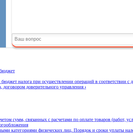
 бюджет
 бюджет налога при осуществлении операций в соответствии с 
а, договором доверительного управления
›
етом сумм, связанных с расчетами по оплате товаров (работ, усл
логообложения
ьными категориями физических лиц. Порядок и сроки уплаты нал