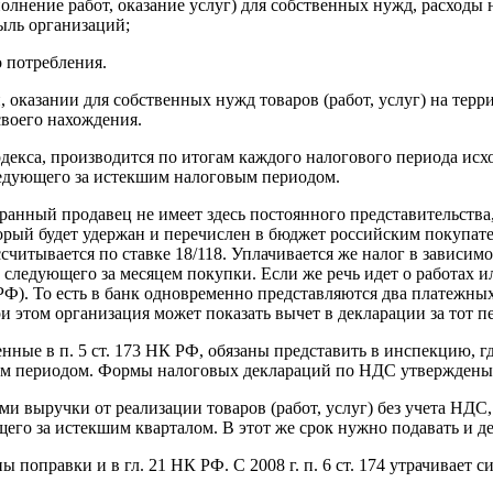
олнение работ, оказание услуг) для собственных нужд, расходы 
ыль организаций;
 потребления.
казании для собственных нужд товаров (работ, услуг) на террит
своего нахождения.
одекса, производится по итогам каждого налогового периода исхо
ледующего за истекшим налоговым периодом.
транный продавец не имеет здесь постоянного представительств
ый будет удержан и перечислен в бюджет российским покупателе
считывается по ставке 18/118. Уплачивается же налог в зависим
, следующего за месяцем покупки. Если же речь идет о работах 
РФ). То есть в банк одновременно представляются два платежны
ри этом организация может показать вычет в декларации за тот 
ные в п. 5 ст. 173 НК РФ, обязаны представить в инспекцию, гд
вым периодом. Формы налоговых деклараций по НДС утверждены 
и выручки от реализации товаров (работ, услуг) без учета НДС
ющего за истекшим кварталом. В этот же срок нужно подавать и д
поправки и в гл. 21 НК РФ. С 2008 г. п. 6 ст. 174 утрачивает си