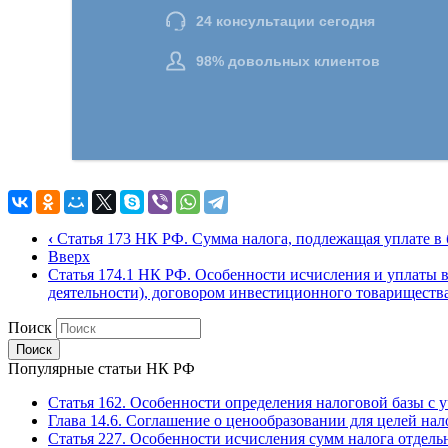
‹
Статья 173 НК РФ. Сумма налога, подлежащая уплате в
Вверх
Статья 174.1 НК РФ. Особенности исчисления и уплаты в
деятельности), договором инвестиционного товариществ
Поиск
Популярные статьи НК РФ
Статья 162. Особенности определения налоговой базы с уч
Глава 14.6. Соглашение о ценообразовании для целей на
Статья 227. Особенности исчисления сумм налога отдел