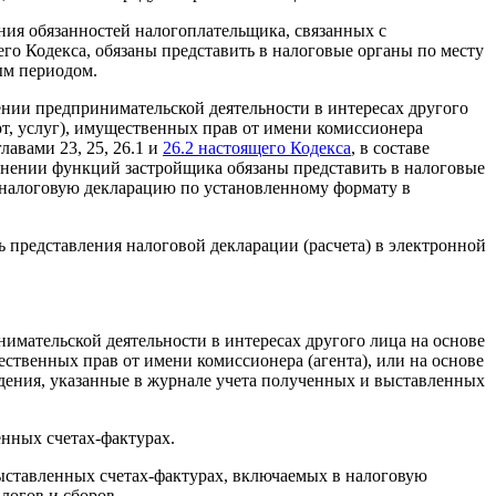
ия обязанностей налогоплательщика, связанных с
его Кодекса, обязаны представить в налоговые органы по месту
ым периодом.
ении предпринимательской деятельности в интересах другого
от, услуг), имущественных прав от имени комиссионера
лавами 23, 25, 26.1 и
26.2 настоящего Кодекса
, в составе
лнении функций застройщика обязаны представить в налоговые
ю налоговую декларацию по установленному формату в
 представления налоговой декларации (расчета) в электронной
имательской деятельности в интересах другого лица на основе
ественных прав от имени комиссионера (агента), или на основе
дения, указанные в журнале учета полученных и выставленных
енных счетах-фактурах.
выставленных счетах-фактурах, включаемых в налоговую
логов и сборов.