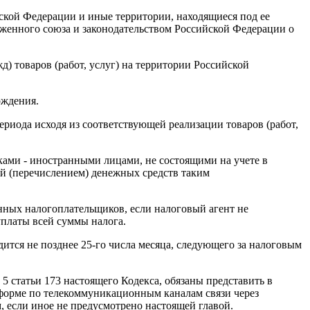
йской Федерации и иные территории, находящиеся под ее
оженного союза и законодательством Российской Федерации о
д) товаров (работ, услуг) на территории Российской
ождения.
ериода исходя из соответствующей реализации товаров (работ,
ками - иностранными лицами, не состоящими на учете в
ой (перечислением) денежных средств таким
анных налогоплательщиков, если налоговый агент не
уплаты всей суммы налога.
дится не позднее 25-го числа месяца, следующего за налоговым
 5 статьи 173 настоящего Кодекса, обязаны представить в
форме по телекоммуникационным каналам связи через
, если иное не предусмотрено настоящей главой.