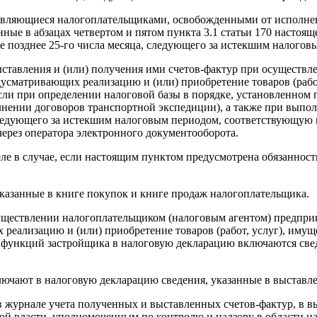
являющиеся налогоплательщиками, освобожденными от исполнен
ные в абзацах четвертом и пятом пункта 3.1 статьи 170 настоящ
е позднее 25-го числа месяца, следующего за истекшим налогов
ыставления и (или) получения ими счетов-фактур при осуществл
едусматривающих реализацию и (или) приобретение товаров (раб
сли при определении налоговой базы в порядке, установленном г
лнении договоров транспортной экспедиции), а также при выпо
, следующего за истекшим налоговым периодом, соответствующу
ерез оператора электронного документооборота.
е в случае, если настоящим пунктом предусмотрена обязанность
казанные в книге покупок и книге продаж налогоплательщика.
существлении налогоплательщиком (налоговым агентом) предприн
реализацию и (или) приобретение товаров (работ, услуг), имущ
 функций застройщика в налоговую декларацию включаются све
ключают в налоговую декларацию сведения, указанные в выставл
 в журнале учета полученных и выставленных счетов-фактур, в 
й власти, уполномоченным по контролю и надзору в области на