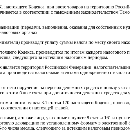
51 настоящего Кодекса, при ввозе товаров на территорию Росси
ачивается в соответствии с таможенным законодательством Там
еализации (передачи, выполнения, оказания для собственных нуж
налоговых органах.
иматели) производят уплату суммы налога по месту своего нах
стоящего Кодекса, производится по итогам каждого налогового п
 месяца, следующего за истекшим налоговым периодом.
ых является территория Российской Федерации, налогоплательщи
лога производится налоговыми агентами одновременно с выплат
 от него поручение на перевод денежных средств в пользу указ
го в этом банке счета при достаточности денежных средств для 
том и пятом пункта 3.1 статьи 170 настоящего Кодекса, произво
соответствии с настоящей главой.
тами), а также лица, указанные в пункте 8 статьи 161 и пункте
логовую декларацию по установленному формату в электронной 
5-го числа месяца, следующего за истекшим налоговым периодом