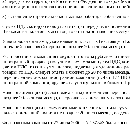
2) передача на территории Российской Федерации товаров (вып
амортизационные отчисления) при исчислении налога на приб
3) выполнение строительно-монтажных работ для собственного
Сумма НДС, которую надо уплатить при передаче, выполнении, о
Что касается налоговых агентов, то они платят налог по месту 
Уплата налога лицами, указанными в п. 5 ст. 173 настоящего К
истекший налоговый период не позднее 20-го числа месяца, с
Если российская компания покупает что-то за рубежом, а инос
иностранный продавец получит выручку за минусом НДС, котор
учетом НДС, то есть сумма налога, подлежащая удержанию, рас
товары, то НДС следует отдать в бюджет до 20-го числа месяца
перечислением дохода иностранной компании (п. 4 ст. 174 НК 
иностранной компании, другое - на уплату налога в бюджет. П
Налогоплательщики (налоговые агенты), в том числе перечислен
позднее 20-го числа месяца, следующего за истекшим налого
Налогоплательщики с ежемесячными в течение квартала суммам
налог за истекший квартал не позднее 20 числа месяца, следу
Федеральным законом от 27 июля 2006 г. N 137-ФЗ были внесены 