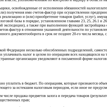
ьщики, освобожденные от исполнения обязанностей налогоплател
или) получения ими счетов-фактур при осуществлении предприни
реализацию и (или) приобретение товаров (работ, услуг), имущ
оговой базы в порядке, установленном главами 23, 25, 26.1 и 2
й экспедиции), а также при выполнении функций застройщика о
етов-фактур в отношении указанной деятельности по установле
нного документооборота в срок не позднее 20-го числа месяца,
ой Федерации несколько обособленных подразделений, самостоя
и и уплачивать налог в целом по операциям всех находящихся н
странные организации уведомляют в письменной форме налогов
но уплатить в бюджет. По операциям, которые признаются объект
дующего за истекшим налоговым периодом, если иное не предусмо
том числе продажа предметов залога и передача товаров (результ
ущественных прав;