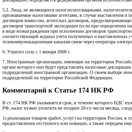
5.2. Лица, не являющиеся налогоплательщиками, налогоплател
признаваемые налоговыми агентами, в случае выставления и (
договоров комиссии, агентских договоров, предусматривающих 
договоров транспортной экспедиции (если при определении нал
в виде вознаграждения при исполнении договоров транспортно
соответствующий журнал учета полученных и выставленных сч
телекоммуникационным каналам связи через оператора электро
6. Утратил силу с 1 января 2008 г.
7. Иностранные организации, имеющие на территории Российск
органе которого они будут представлять налоговые деклараци
подразделений иностранной организации. О своем выборе ино
подразделений на территории Российской Федерации.
Комментарий к Статье 174 НК РФ
В ст. 174 НК РФ указывается срок, в течение которого НДС нуж
РФ, налог нужно уплатить не позднее 20-го числа месяца, сле
1) реализация товаров (работ, услуг) на территории России, в 
предоставлении отступного или новации, а также передача им