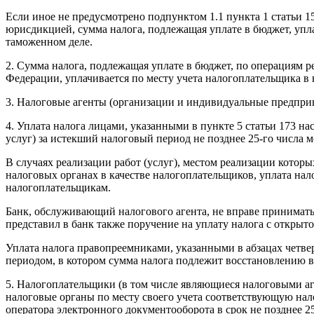
Если иное не предусмотрено подпунктом 1.1 пункта 1 статьи 1
юрисдикцией, сумма налога, подлежащая уплате в бюджет, упл
таможенном деле.
2. Сумма налога, подлежащая уплате в бюджет, по операциям р
Федерации, уплачивается по месту учета налогоплательщика в 
3. Налоговые агенты (организации и индивидуальные предприн
4. Уплата налога лицами, указанными в пункте 5 статьи 173 на
услуг) за истекший налоговый период не позднее 25-го числа
В случаях реализации работ (услуг), местом реализации котор
налоговых органах в качестве налогоплательщиков, уплата на
налогоплательщикам.
Банк, обслуживающий налогового агента, не вправе принимать
представил в банк также поручение на уплату налога с открыто
Уплата налога правопреемниками, указанными в абзацах четвер
периодом, в котором сумма налога подлежит восстановлению в 
5. Налогоплательщики (в том числе являющиеся налоговыми аген
налоговые органы по месту своего учета соответствующую на
оператора электронного документооборота в срок не позднее 2