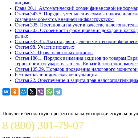
лицами
Глава 20.1. Автоматический обмен финансовой информац
Статья 343.5. Порядок уменьшения суммы налога, исчисл
созданием объектов внешней инфраструктуры
Статья 335. Постановка на учет в качестве налогоплате
Статья 303. Особенности формирования доходов и расх
рынке
Статья 333.35. Льготы для отдельных категорий физичес
Статья 98. Участие понятых
Статья 31. Права налоговых органов
Статья 186.1. Порядок взимания акцизов по товарам Ев
территории государства - члена Евразийского экономичес
Статья 105.29. Порядок проведения налогового монитори
Бесплатная юридическая консультация
Статья 22. Обеспечение и защита прав налогоплательщик
Задайте вопрос юристу
Получите бесплатную профессиональную юридическую консуль
8 (800) 301-79-07