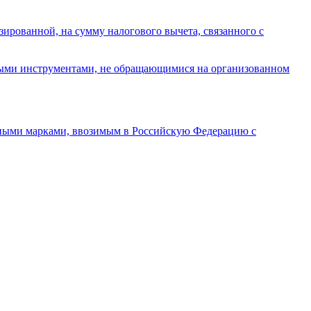
ированной, на сумму налогового вычета, связанного с
выми инструментами, не обращающимися на организованном
изными марками, ввозимым в Российскую Федерацию с