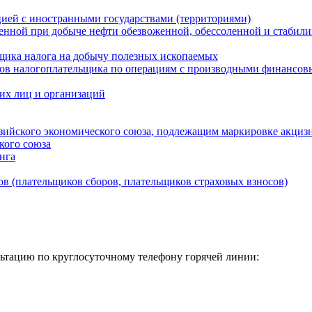
ией с иностранными государствами (территориями)
енной при добыче нефти обезвоженной, обессоленной и стабилиз
льщика налога на добычу полезных ископаемых
одов налогоплательщика по операциям с производными финансо
ких лиц и организаций
разийского экономического союза, подлежащим маркировке акц
кого союза
нга
ов (плательщиков сборов, плательщиков страховых взносов)
тацию по круглосуточному телефону горячей линии: