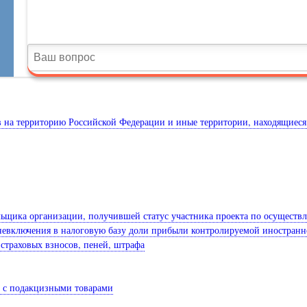
в на территорию Российской Федерации и иные территории, находящиес
льщика организации, получившей статус участника проекта по осуществл
те невключения в налоговую базу доли прибыли контролируемой иностран
 страховых взносов, пеней, штрафа
й с подакцизными товарами