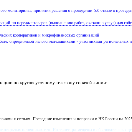
ового мониторинга, принятия решения о проведении (об отказе в провед
ераций по передаче товаров (выполнению работ, оказанию услуг) для со
тельских кооперативов и микрофинансовых организаций
 базе, определяемой налогоплательщиками - участниками региональных 
ацию по круглосуточному телефону горячей линии:
риями к статьям. Последние изменения и поправки в НК России на 2025
 открытых источниках сети Интернет, размещены в образовательных целя