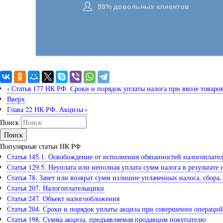
‹
Статья 177 НК РФ. Сроки и порядок уплаты налога при ввозе товаро
Вверх
›
Глава 22 НК РФ. Акцизы
Поиск
Популярные статьи НК РФ
Статья 145.1. Освобождение от исполнения обязанностей налогоплате
Статья 129.5. Неуплата или неполная уплата сумм налога в результа
Статья 78. Зачет или возврат сумм излишне уплаченных налога, сбора,
Статья 207. Налогоплательщики
Статья 247. Объект налогообложения
Статья 204. Сроки и порядок уплаты акциза при совершении операци
Статья 198. Сумма акциза, предъявляемая продавцом покупателю