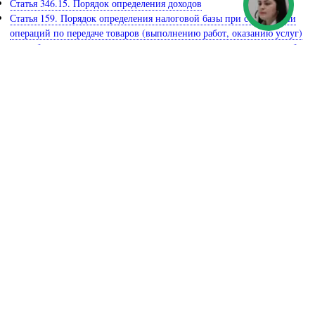
Статья 346.15. Порядок определения доходов
Статья 159. Порядок определения налоговой базы при совершении
операций по передаче товаров (выполнению работ, оказанию услуг)
для собственных нужд и выполнению строительно-монтажных работ
для собственного потребления
Статья 297.2. Особенности определения расходов кредитных
потребительских кооперативов и микрофинансовых организаций
Статья 284.3. Особенности применения налоговой ставки к налоговой
базе, определяемой налогоплательщиками - участниками
региональных инвестиционных проектов, включенными в реестр
участников региональных инвестиционных проектов
Статья 58. Порядок уплаты налогов, сборов, страховых взносов
Задайте вопрос юристу
Получите бесплатную профессиональную юридическую
консультацию по круглосуточному телефону горячей линии:
8 (800) 301-79-07
или закажите
обратный звонок
.