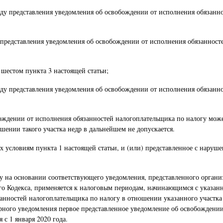
оду представления уведомления об освобождении от исполнения обязанно
 представления уведомления об освобождении от исполнения обязанносте
е шестом пункта 3 настоящей статьи;
оду представления уведомления об освобождении от исполнения обязанно
ождении от исполнения обязанностей налогоплательщика по налогу может
шении такого участка недр в дальнейшем не допускается.
 условиям пункта 1 настоящей статьи, и (или) представленное с нарушен
 на основании соответствующего уведомления, представленного организа
щего Кодекса, применяется к налоговым периодам, начинающимся с указан
анностей налогоплательщика по налогу в отношении указанного участка 
орного уведомления первое представленное уведомление об освобождении
с 1 января 2020 года.