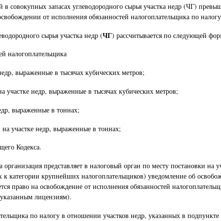
рий в совокупных запасах углеводородного сырья участка недр (ЧГ) превы
 освобождении от исполнения обязанностей налогоплательщика по налогу
ЧГ
еводородного сырья участка недр (
) рассчитывается по следующей фор
 недр, выраженные в тысячах кубических метров;
на участке недр, выраженные в тысячах кубических метров;
едр, выраженные в тоннах;
 на участке недр, выраженные в тоннах;
ящего Кодекса.
 организация представляет в налоговый орган по месту постановки на уч
ых к категории крупнейших налогоплательщиков) уведомление об освобо
тся право на освобождение от исполнения обязанностей налогоплательщ
 указанным лицензиям).
ельщика по налогу в отношении участков недр, указанных в подпункте 1