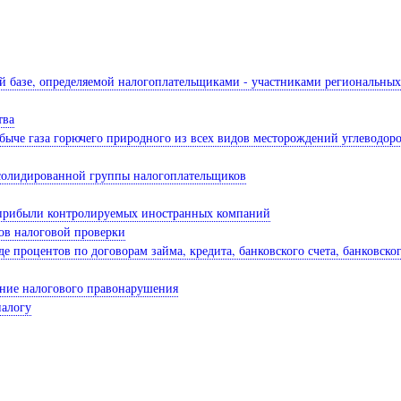
ой базе, определяемой налогоплательщиками - участниками региональных
тва
быче газа горючего природного из всех видов месторождений углеводоро
онсолидированной группы налогоплательщиков
й прибыли контролируемых иностранных компаний
лов налоговой проверки
иде процентов по договорам займа, кредита, банковского счета, банковс
ение налогового правонарушения
налогу