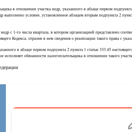
щика в отношении участка недр, указанного в абзаце первом подпункта 2
др выполнено условие, установленное абзацем вторым подпункта 2 пункта
 недр с 1-го числа квартала, в котором организацией представлено соот
ящего Кодекса, отразив в нем сведения о реализации такого права с указ
анного в абзаце первом подпункта 2 пункта 1 статьи 333.45 настоящего 
 не исполняет обязанности налогоплательщика в отношении такого участк
Федерации