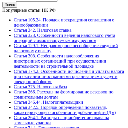
Популярные статьи НК РФ
Статья 105.24. Порядок прекращения соглашения о
ценообразовании
Статья 342. Налоговая ставка
Статья 323. Особенности ведения налогового учета
операций с амортизируемым имуществом
Статья 129.1. Неправомерное несообщение сведений
налоговому органу
Статья 308. Особенности налогообложения
иностранных организаций при осуществлении
деятельности на строительной площадке
Статья 174.2. Особенности исчисления и уплаты налога
при оказании иностранными организациями услуг в
электронной форме
Статья 375. Налоговая база
Статья 266. Расходы на формирование резервов по
сомнительным долгам
Статья 346.44. Налогоплательщики
Статья 342.5. Порядок определения показателя,
характеризующего особенности добычи нефти (Дм)
Статья 264.1. Расходы на приобретение права на
земельные участки
Статья 74.1. Банковская гарантия