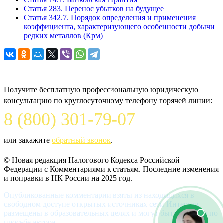
Статья 283. Перенос убытков на будущее
Статья 342.7. Порядок определения и применения
коэффициента, характеризующего особенности добычи
редких металлов (Крм)
Задайте вопрос юристу
Получите бесплатную профессиональную юридическую
консультацию по круглосуточному телефону горячей линии:
8 (800) 301-79-07
или закажите
обратный звонок
.
© Новая редакция Налогового Кодекса Российской
Федерации c Комментариями к статьям. Последние изменения
и поправки в НК России на 2025 год.
Опубликованные комментарии взяты из находящихся в
свободном доступе открытых источниках сети Интернет,
размещены в образовательных целях и могут быть удалены по
просьбе автора.