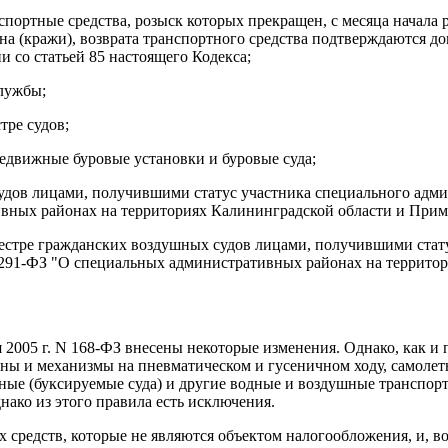
нспортные средства, розыск которых прекращен, с месяца начала
угона (кражи), возврата транспортного средства подтверждаютс
 со статьей 85 настоящего Кодекса;
службы;
тре судов;
едвижные буровые установки и буровые суда;
 судов лицами, получившими статус участника специального адм
ивных районах на территориях Калининградской области и Прим
еестре гражданских воздушных судов лицами, получившими стат
N 291-ФЗ "О специальных административных районах на террито
 2005 г. N 168-ФЗ внесены некоторые изменения. Однако, как и
 и механизмы на пневматическом и гусеничном ходу, самолеты, 
ные (буксируемые суда) и другие водные и воздушные транспорт
нако из этого правила есть исключения.
 средств, которые не являются объектом налогообложения, и, в