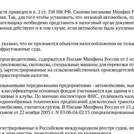
тв приведен в п. 2 ст. 358 НК РФ. Своими письмами Минфин Ро
я. Так, для того чтобы установить, что легковой автомобиль, 
лательщику необходимо представить в налоговый орган докумен
ения действуют и в том случае, если автомобили были куплены
4 указано, что не признаются объектом налогообложения не толь
афрахтованные суда.
зпроизводителями, содержатся в Письме Минфина России от 1 но
 (молоковозы, скотовозы, специальные машины для перевозки п
, зарегистрированные на сельскохозяйственных производителей
 транспортным налогом.
к называемыми передвижными предприятиями - автомобилями, в
 классификатором основных фондов учитываются как здания и с
 душевые и клубы. По мнению инспекторов ФНС, уплачивать нало
динообразных технических предписаний для колесных транспортн
обилями, считается грузом. В Письме Минфина России от 15 дек
сьмом от 22 ноября 2005 г. N 03-06-04-02/15 специализированны
 зарегистрированные в Российском международном реестре судов,
 в этом реестре, транспортный налог не уплачивается.