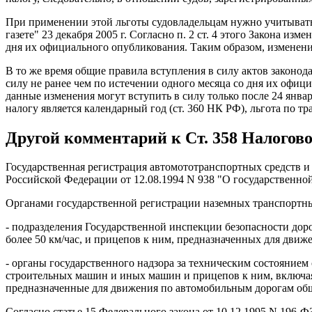
При применении этой льготы судовладельцам нужно учитывать 
газете" 23 декабря 2005 г. Согласно п. 2 ст. 4 этого Закона из
дня их официального опубликования. Таким образом, изменения
В то же время общие правила вступления в силу актов законодат
силу не ранее чем по истечении одного месяца со дня их офиц
данные изменения могут вступить в силу только после 24 янва
налогу является календарный год (ст. 360 НК РФ), льгота по 
Другой комментарий к Ст. 358 Налогов
Государственная регистрация автомототранспортных средств и
Российской Федерации от 12.08.1994 N 938 "О государственно
Органами государственной регистрации наземных транспортны
- подразделения Государственной инспекции безопасности д
более 50 км/час, и прицепов к ним, предназначенных для дви
- органы государственного надзора за техническим состояние
строительных машин и иных машин и прицепов к ним, включая
предназначенные для движения по автомобильным дорогам общ
Согласно статье 15 Федерального закона от 10.12.1995 N 196