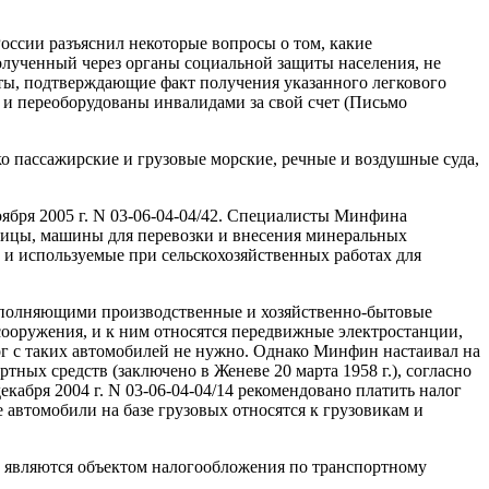
ссии разъяснил некоторые вопросы о том, какие
полученный через органы социальной защиты населения, не
ты, подтверждающие факт получения указанного легкового
 и переоборудованы инвалидами за свой счет (Письмо
ко пассажирские и грузовые морские, речные и воздушные суда,
ября 2005 г. N 03-06-04-04/42. Специалисты Минфина
тицы, машины для перевозки и внесения минеральных
 и используемые при сельскохозяйственных работах для
ыполняющими производственные и хозяйственно-бытовые
ооружения, и к ним относятся передвижные электростанции,
г с таких автомобилей не нужно. Однако Минфин настаивал на
ых средств (заключено в Женеве 20 марта 1958 г.), согласно
абря 2004 г. N 03-06-04-04/14 рекомендовано платить налог
е автомобили на базе грузовых относятся к грузовикам и
 не являются объектом налогообложения по транспортному