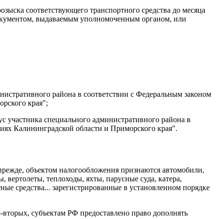
 розыска соответствующего транспортного средства до месяца
я документом, выдаваемым уполномоченным органом, или
инистративного района в соответствии с Федеральным законом
орского края";
ус участника специального административного района в
риях Калининградской области и Приморского края".
 прежде, объектом налогообложения признаются автомобили,
вертолеты, теплоходы, яхты, парусные суда, катера,
ные средства... зарегистрированные в установленном порядке
о-вторых, субъектам РФ предоставлено право дополнять