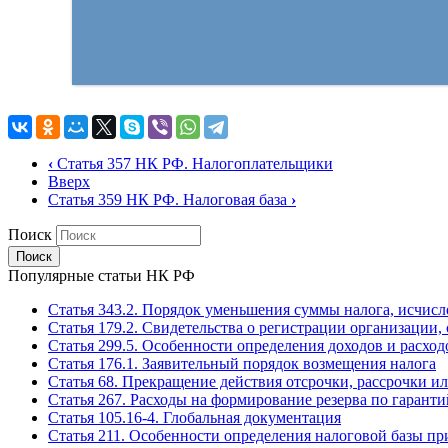
‹
Статья 357 НК РФ. Налогоплательщики
Вверх
Статья 359 НК РФ. Налоговая база
›
Поиск
Популярные статьи НК РФ
Статья 343.2. Порядок уменьшения суммы налога, исчис
Статья 179.2. Свидетельства о регистрации организаци
Статья 299.5. Особенности определения доходов и расхо
Статья 176.1. Заявительный порядок возмещения налога
Статья 68. Прекращение действия отсрочки, рассрочки и
Статья 267. Расходы на формирование резерва по гаран
Статья 105.16-4. Глобальная документация
Статья 211. Особенности определения налоговой базы пр