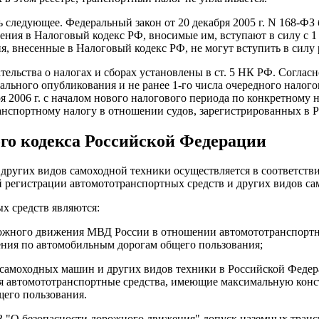
следующее. Федеральный закон от 20 декабря 2005 г. N 168-ФЗ 
менения в Налоговый кодекс РФ, вносимые им, вступают в силу с 1
, внесенные в Налоговый кодекс РФ, не могут вступить в силу р
ельства о налогах и сборах установлены в ст. 5 НК РФ. Согласно
иального опубликования и не ранее 1-го числа очередного налог
ря 2006 г. с началом нового налогового периода по конкретному
транспортному налогу в отношении судов, зарегистрированных в 
ого кодекса Российской Федерации
 других видов самоходной техники осуществляется в соответств
й регистрации автомототранспортных средств и других видов с
х средств являются:
орожного движения МВД России в отношении автомототранспорт
жения по автомобильным дорогам общего пользования;
м самоходных машин и других видов техники в Российской Феде
 автомототранспортные средства, имеющие максимальную констр
его пользования.
-ФЗ "О безопасности дорожного движения" допуск наземных тран