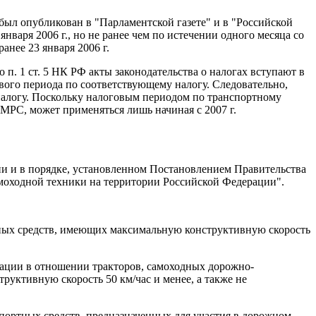
был опубликован в "Парламентской газете" и в "Российской
 января 2006 г., но не ранее чем по истечении одного месяца со
анее 23 января 2006 г.
 п. 1 ст. 5 НК РФ акты законодательства о налогах вступают в
ового периода по соответствующему налогу. Следовательно,
 налогу. Поскольку налоговым периодом по транспортному
РМРС, может применяться лишь начиная с 2007 г.
ии и в порядке, установленном Постановлением Правительства
амоходной техники на территории Российской Федерации".
ных средств, имеющих максимальную конструктивную скорость
рации в отношении тракторов, самоходных дорожно-
уктивную скорость 50 км/час и менее, а также не
спортных средств, предназначенных для участия в дорожном