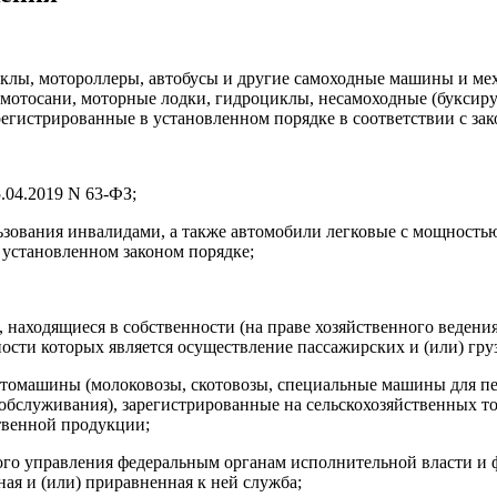
клы, мотороллеры, автобусы и другие самоходные машины и мех
ы, мотосани, моторные лодки, гидроциклы, несамоходные (букси
зарегистрированные в установленном порядке в соответствии с з
5.04.2019 N 63-ФЗ;
ьзования инвалидами, а также автомобили легковые с мощностью
 установленном законом порядке;
, находящиеся в собственности (на праве хозяйственного ведени
сти которых является осуществление пассажирских и (или) гру
автомашины (молоковозы, скотовозы, специальные машины для п
обслуживания), зарегистрированные на сельскохозяйственных т
ственной продукции;
ого управления федеральным органам исполнительной власти и 
ая и (или) приравненная к ней служба;