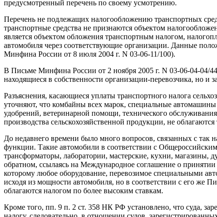
предусмотренный перечень по своему усмотрению.
Перечень не подлежащих налогообложению транспортных средс
транспортные средства не признаются объектом налогообложени
является объектом обложения транспортным налогом, налогоп
автомобиля через соответствующие организации. Данные полож
Минфина России от 8 июля 2004 г. N 03-06-11/100).
В Письме Минфина России от 2 ноября 2005 г. N 03-06-04-04/4
находящиеся в собственности организации-перевозчика, но и з
Разъяснения, касающиеся уплаты транспортного налога сельхо
уточняют, что комбайны всех марок, специальные автомашины
удобрений, ветеринарной помощи, технического обслуживания)
производства сельскохозяйственной продукции, не облагаются
До недавнего времени было много вопросов, связанных с та
функции. Такие автомобили в соответствии с Общероссийским
трансформаторы, лаборатории, мастерские, кухни, магазины,
обратном, ссылаясь на Международное соглашение о принятии е
которому любое оборудование, перевозимое специальными автом
исходя из мощности автомобиля, но в соответствии с его же Пи
облагаются налогом по более высоким ставкам.
Кроме того, пп. 9 п. 2 ст. 358 НК РФ установлено, что суда,
налогу, следовательно, в отношении судов, зарегистрированных