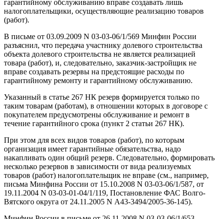
гарантийному обслуживанию вправе создавать лишь
налогоплательщики, осуществляющие реализацию товаров
(работ).
В письме от 03.09.2009 N 03-03-06/1/569 Минфин России
разъяснил, что передача участнику долевого строительства
объекта долевого строительства не является реализацией
товара (работ), и, следовательно, заказчик-застройщик не
вправе создавать резервы на предстоящие расходы по
гарантийному ремонту и гарантийному обслуживанию.
Указанный в статье 267 НК резерв формируется только по
таким товарам (работам), в отношении которых в договоре с
покупателем предусмотрены обслуживание и ремонт в
течение гарантийного срока (пункт 2 статьи 267 НК).
При этом для всех видов товаров (работ), по которым
организация имеет гарантийные обязательства, надо
накапливать один общий резерв. Следовательно, формировать
несколько резервов в зависимости от вида реализуемых
товаров (работ) налогоплательщик не вправе (см., например,
письма Минфина России от 15.10.2008 N 03-03-06/1/587, от
19.11.2004 N 03-03-01-04/1/119, Постановление ФАС Волго-
Вятского округа от 24.11.2005 N А43-3494/2005-36-145).
Минфин России в письме от 26.11.2008 N 03-03-06/1/653