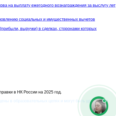
ерва на выплату ежегодного вознаграждения за выслугу лет
тановлению социальных и имущественных вычетов
прибыли, выручки) в сделках, сторонами которых
равки в НК России на 2025 год.
ены в образовательных целях и могут быть удалены по