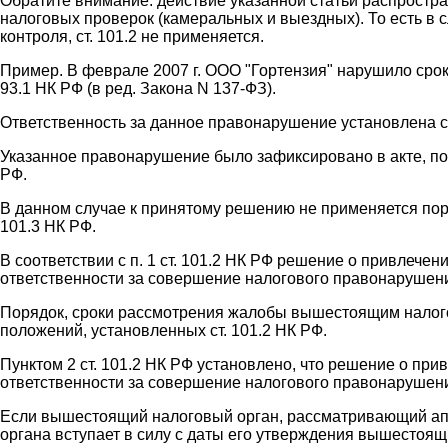
Обратите внимание: действие указанной статьи распростр
налоговых проверок (камеральных и выездных). То есть в 
контроля, ст. 101.2 не применяется.
Пример. В феврале 2007 г. ООО "Гортензия" нарушило сро
93.1 НК РФ (в ред. Закона N 137-ФЗ).
Ответственность за данное правонарушение установлена ст. 
Указанное правонарушение было зафиксировано в акте, по 
РФ.
В данном случае к принятому решению не применяется пор
101.3 НК РФ.
В соответствии с п. 1 ст. 101.2 НК РФ решение о привлече
ответственности за совершение налогового правонарушен
Порядок, сроки рассмотрения жалобы вышестоящим налоговы
положений, установленных ст. 101.2 НК РФ.
Пунктом 2 ст. 101.2 НК РФ установлено, что решение о пр
ответственности за совершение налогового правонарушени
Если вышестоящий налоговый орган, рассматривающий апе
органа вступает в силу с даты его утверждения вышестоя