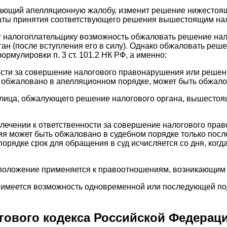
ающий апелляционную жалобу, изменит решение нижестоящ
с даты принятия соответствующего решения вышестоящим на
ют налогоплательщику возможность обжаловать решение нал
ган (после вступления его в силу). Однако обжаловать реш
рмулировки п. 3 ст. 101.2 НК РФ, а именно:
сти за совершение налогового правонарушения или решение
 обжаловано в апелляционном порядке, может быть обжало
тву лица, обжалующего решение налогового органа, вышест
ивлечении к ответственности за совершение налогового пра
ия может быть обжаловано в судебном порядке только пос
орядке срок для обращения в суд исчисляется со дня, когд
е положение применяется к правоотношениям, возникающим с
ика имеется возможность одновременной или последующей п
огового кодекса Российской Федерац