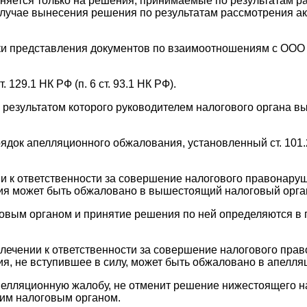
аняется только на решения, принимаемые по результатам р
случае вынесения решения по результатам рассмотрения ак
ки представления документов по взаимоотношениям с ООО "
129.1 НК РФ (п. 6 ст. 93.1 НК РФ).
результатом которого руководителем налогового органа вы
ядок апелляционного обжалования, установленный ст. 101.
нии к ответственности за совершение налогового правонару
ия может быть обжаловано в вышестоящий налоговый орган
м органом и принятие решения по ней определяются в поря
ивлечении к ответственности за совершение налогового пра
я, не вступившее в силу, может быть обжаловано в апелл
лляционную жалобу, не отменит решение нижестоящего на
щим налоговым органом.