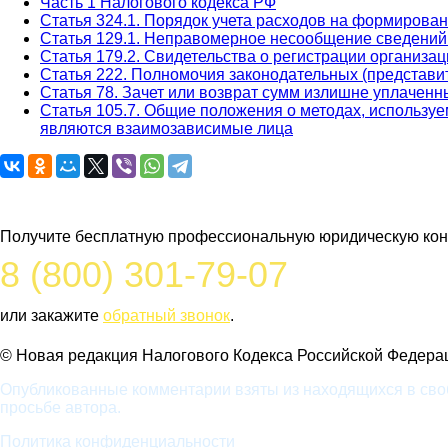
Часть 1 Налогового кодекса РФ
Статья 324.1. Порядок учета расходов на формирован
Статья 129.1. Неправомерное несообщение сведений
Статья 179.2. Свидетельства о регистрации организ
Статья 222. Полномочия законодательных (представи
Статья 78. Зачет или возврат сумм излишне уплаченн
Статья 105.7. Общие положения о методах, используе
являются взаимозависимые лица
Задайте вопрос юристу
Получите бесплатную профессиональную юридическую конс
8 (800) 301-79-07
или закажите
обратный звонок
.
© Новая редакция Налогового Кодекса Российской Федерац
Опубликованные комментарии взяты из находящихся в своб
просьбе автора.
Политика конфиденциальности