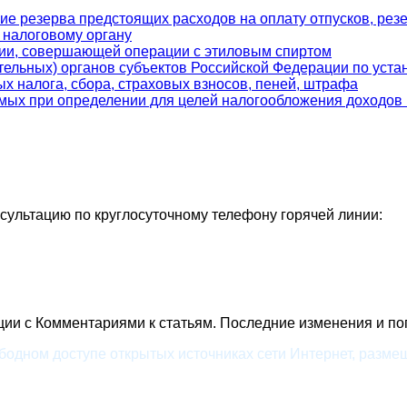
ие резерва предстоящих расходов на оплату отпусков, рез
 налоговому органу
ации, совершающей операции с этиловым спиртом
тельных) органов субъектов Российской Федерации по ус
ых налога, сбора, страховых взносов, пеней, штрафа
мых при определении для целей налогообложения доходов (
ультацию по круглосуточному телефону горячей линии:
ии c Комментариями к статьям. Последние изменения и поп
одном доступе открытых источниках сети Интернет, размещ