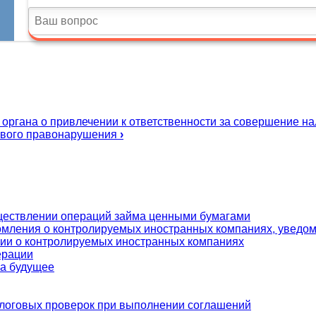
 органа о привлечении к ответственности за совершение н
гового правонарушения
›
уществлении операций займа ценными бумагами
мления о контролируемых иностранных компаниях, уведомл
ии о контролируемых иностранных компаниях
ерации
на будущее
алоговых проверок при выполнении соглашений