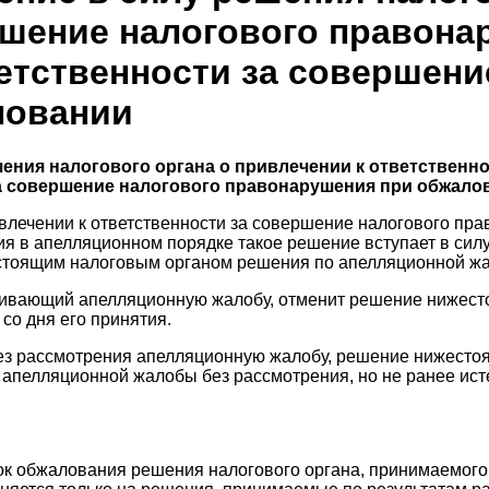
ршение налогового правона
ветственности за совершени
ловании
ешения налогового органа о привлечении к ответствен
 за совершение налогового правонарушения при обжал
влечении к ответственности за совершение налогового пра
я в апелляционном порядке такое решение вступает в сил
естоящим налоговым органом решения по апелляционной ж
ривающий апелляционную жалобу, отменит решение нижесто
со дня его принятия.
ез рассмотрения апелляционную жалобу, решение нижестоящ
пелляционной жалобы без рассмотрения, но не ранее ист
к обжалования решения налогового органа, принимаемого 