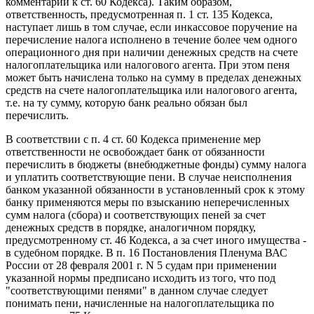
комментарий к ст. 60 Кодекса). Таким образом,
ответственность, предусмотренная п. 1 ст. 135 Кодекса,
наступает лишь в том случае, если инкассовое поручение на
перечисление налога исполнено в течение более чем одного
операционного дня при наличии денежных средств на счете
налогоплательщика или налогового агента. При этом пеня
может быть начислена только на сумму в пределах денежных
средств на счете налогоплательщика или налогового агента,
т.е. на ту сумму, которую банк реально обязан был
перечислить.
В соответствии с п. 4 ст. 60 Кодекса применение мер
ответственности не освобождает банк от обязанности
перечислить в бюджеты (внебюджетные фонды) сумму налога
и уплатить соответствующие пени. В случае неисполнения
банком указанной обязанности в установленный срок к этому
банку применяются меры по взысканию неперечисленных
сумм налога (сбора) и соответствующих пеней за счет
денежных средств в порядке, аналогичном порядку,
предусмотренному ст. 46 Кодекса, а за счет иного имущества -
в судебном порядке. В п. 16 Постановления Пленума ВАС
России от 28 февраля 2001 г. N 5 судам при применении
указанной нормы предписано исходить из того, что под
"соответствующими пенями" в данном случае следует
понимать пени, начисленные на налогоплательщика по