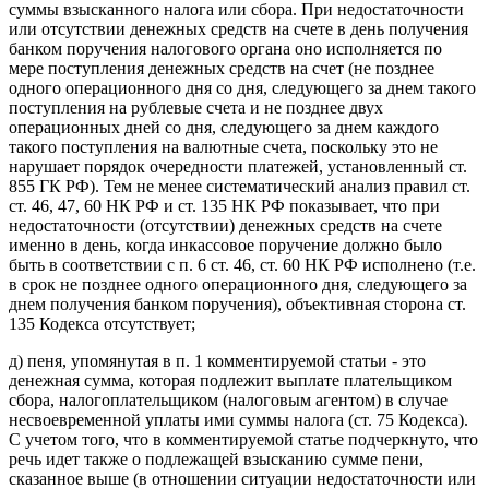
суммы взысканного налога или сбора. При недостаточности
или отсутствии денежных средств на счете в день получения
банком поручения налогового органа оно исполняется по
мере поступления денежных средств на счет (не позднее
одного операционного дня со дня, следующего за днем такого
поступления на рублевые счета и не позднее двух
операционных дней со дня, следующего за днем каждого
такого поступления на валютные счета, поскольку это не
нарушает порядок очередности платежей, установленный ст.
855 ГК РФ). Тем не менее систематический анализ правил ст.
ст. 46, 47, 60 НК РФ и ст. 135 НК РФ показывает, что при
недостаточности (отсутствии) денежных средств на счете
именно в день, когда инкассовое поручение должно было
быть в соответствии с п. 6 ст. 46, ст. 60 НК РФ исполнено (т.е.
в срок не позднее одного операционного дня, следующего за
днем получения банком поручения), объективная сторона ст.
135 Кодекса отсутствует;
д) пеня, упомянутая в п. 1 комментируемой статьи - это
денежная сумма, которая подлежит выплате плательщиком
сбора, налогоплательщиком (налоговым агентом) в случае
несвоевременной уплаты ими суммы налога (ст. 75 Кодекса).
С учетом того, что в комментируемой статье подчеркнуто, что
речь идет также о подлежащей взысканию сумме пени,
сказанное выше (в отношении ситуации недостаточности или