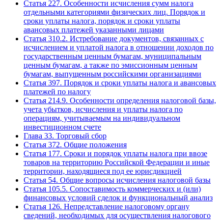
Статья 227. Особенности исчисления сумм налога
отдельными категориями физических лиц. Порядок и
сроки уплаты налога, порядок и сроки уплаты
авансовых платежей указанными лицами
Статья 310.2. Истребование документов, связанных с
исчислением и уплатой налога в отношении доходов по
государственным ценным бумагам, муниципальным
ценным бумагам, а также по эмиссионным ценным
бумагам, выпущенным российскими организациями
Статья 397. Порядок и сроки уплаты налога и авансовых
платежей по налогу
Статья 214.9. Особенности определения налоговой базы,
учета убытков, исчисления и уплаты налога по
операциям, учитываемым на индивидуальном
инвестиционном счете
Глава 33. Торговый сбор
Статья 372. Общие положения
Статья 177. Сроки и порядок уплаты налога при ввозе
товаров на территорию Российской Федерации и иные
территории, находящиеся под ее юрисдикцией
Статья 54. Общие вопросы исчисления налоговой базы
Статья 105.5. Сопоставимость коммерческих и (или)
финансовых условий сделок и функциональный анализ
Статья 126. Непредставление налоговому органу
сведений, необходимых для осуществления налогового