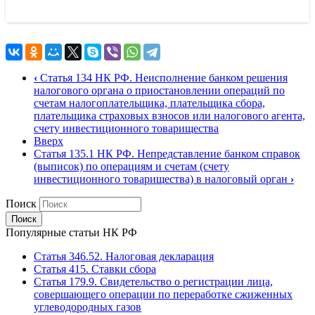
‹
Статья 134 НК РФ. Неисполнение банком решения
налогового органа о приостановлении операций по
счетам налогоплательщика, плательщика сбора,
плательщика страховых взносов или налогового агента,
счету инвестиционного товарищества
Вверх
Статья 135.1 НК РФ. Непредставление банком справок
(выписок) по операциям и счетам (счету
инвестиционного товарищества) в налоговый орган
›
Поиск
Популярные статьи НК РФ
Статья 346.52. Налоговая декларация
Статья 415. Ставки сбора
Статья 179.9. Свидетельство о регистрации лица,
совершающего операции по переработке сжиженных
углеводородных газов