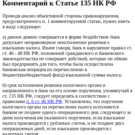
Комментарий к Статье 135 НК РФ
Проводя анализ объективной стороны правонарушения,
предусмотренного п. 1 комментируемой статьи, нужно иметь
в виду следующее:
а) данное деяние совершается в форме бездействия: банк
допускает неправомерное неисполнение решения о
взыскании налога. Иначе говоря, банк в нарушение правил ст.
ст. 46 - 48 НК РФ, положений гражданского и банковского
законодательства не совершает действий, которые он обязан
был предпринять для того, чтобы была осуществлена
банковская операция по перечислению в
бюджет(внебюджетный фонд) взысканной суммы налога;
б) срок исполнения решения налогового органа и
направленного в банк на его основе поручения, упомянутый в
ст. 135 НК РФ, следует определять в соответствии с
правилами
п. 6 ст. 46 НК РФ
. Установлено, что поручение
налогового органа на перечисление налога исполняется
банком не позднее одного операционного дня, следующего за
днем получения им указанного поручения, если взыскание
налога производится с рублевых счетов, и не позднее двух
операционных дней, если взыскание производится с
валютных счетов;