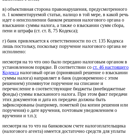
в) объективная сторона правонарушения, предусмотренного
п. 1 комментируемой статьи, налицо в той мере, в какой речь
идет о неисполнении банком решения налогового органа о
взыскании суммы налога, а также о взыскании сумм сбора,
пени и штрафа (ст. ст. 8, 75 Кодекса);
г) банк привлекается к ответственности по ст. 135 Кодекса
лишь постольку, поскольку поручение налогового органа не
исполнено:
несмотря на то что оно было передано налоговым органом в
установленном порядке. В соответствии со
ст. 46 настоящего
Кодекса
налоговый орган (принявший решение о взыскании
суммы налога) направляет в банк (одновременно с этим
решением) упомянутое поручение на списание и
перечисление в соответствующие бюджеты (внебюджетные
фонды) суммы взысканного налога. При этом факт передачи
этих документов и дата их передачи должны быть
зафиксированы (например, пометкой (на копии решения или
поручения) о дате вручения, почтовым уведомлением о
вручении и т.п.);
несмотря на то что на банковском счете налогоплательщика
(налогового агента) имеется достаточно средств для уплаты