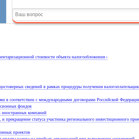
›
нвентаризационной стоимости объекта налогообложения
недостоверных сведений в рамках процедуры получения налогоплательщ
ами в соответствии с международными договорами Российской Федераци
енсионных фондов
х иностранных компаний
е, и прекращение статуса участника регионального инвестиционного прое
ионных проектов
 и уплаты налога на прибыль организаций при выполнении соглашений