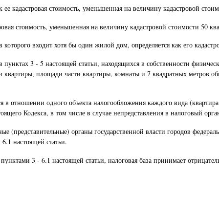
ак ее кадастровая стоимость, уменьшенная на величину кадастровой стои
тровая стоимость, уменьшенная на величину кадастровой стоимости 50 к
в которого входит хотя бы один жилой дом, определяется как его кадаст
в пунктах 3 - 5 настоящей статьи, находящихся в собственности физиче
 квартиры, площади части квартиры, комнаты и 7 квадратных метров об
 в отношении одного объекта налогообложения каждого вида (квартира, 
оящего Кодекса, в том числе в случае непредставления в налоговый орга
ые (представительные) органы государственной власти городов федераль
6.1 настоящей статьи.
унктами 3 - 6.1 настоящей статьи, налоговая база принимает отрицатель