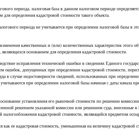
гового периода, налоговая база в данном налоговом периоде определяетс
 для определения кадастровой стоимости такого объекта.
алогового периода не учитывается при определении налоговой базы в э
изменения качественных и (или) количественных характеристик этого об
, являющихся основанием для определения кадастровой стоимости.
ледствие исправления технической ошибки в сведениях Единого государс
нием ошибок, допущенных при определении кадастровой стоимости, пере
уда в случае недостоверности сведений, использованных при определени
 учитываются при определении налоговой базы начиная с даты начала п
 основании установления его рыночной стоимости по решению комиссии 
овленной решением указанной комиссии или решением суда, внесенные в
ей налогообложения кадастровой стоимости, являющейся предметом оспа
ся как ее кадастровая стоимость, уменьшенная на величину кадастровой