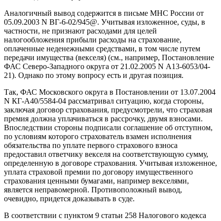
Аналогичный вывод содержится в письме МНС России от
05.09.2003 N ВГ-6-02/945@. Учитывая изложенное, суды, в
частности, не признают расходами для целей
налогообложения прибыли расходы на страхование,
оплаченные неденежными средствами, в том числе путем
передачи имущества (векселя) (см., например, Постановление
ФАС Северо-Западного округа от 21.02.2005 N А13-6053/04-
21). Однако по этому вопросу есть и другая позиция.
Так, ФАС Московского округа в Постановлении от 13.07.2004
N КГ-А40/5584-04 рассматривал ситуацию, когда стороны,
заключая договор страхования, предусмотрели, что страховая
премия должна уплачиваться в рассрочку, двумя взносами.
Впоследствии стороны подписали соглашение об отступном,
по условиям которого страхователь взамен исполнения
обязательства по уплате первого страхового взноса
предоставил ответчику векселя на соответствующую сумму,
определенную в договоре страхования. Учитывая изложенное,
уплата страховой премии по договору имущественного
страхования ценными бумагами, например векселями,
является неправомерной. Противоположный вывод,
очевидно, придется доказывать в суде.
В соответствии с пунктом 9 статьи 258 Налогового кодекса