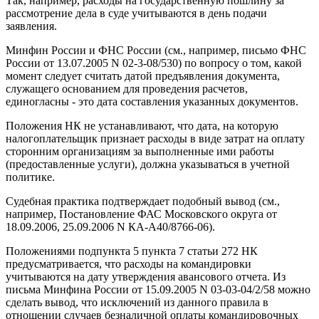
Так, например, расходы на государственную пошлину за
рассмотрение дела в суде учитываются в день подачи
заявления.
Минфин России и ФНС России (см., например, письмо ФНС
России от 13.07.2005 N 02-3-08/530) по вопросу о том, какой
момент следует считать датой предъявления документа,
служащего основанием для проведения расчетов,
единогласны - это дата составления указанных документов.
Положения НК не устанавливают, что дата, на которую
налогоплательщик признает расходы в виде затрат на оплату
сторонним организациям за выполненные ими работы
(предоставленные услуги), должна указываться в учетной
политике.
Судебная практика подтверждает подобный вывод (см.,
например, Постановление ФАС Московского округа от
18.09.2006, 25.09.2006 N КА-А40/8766-06).
Положениями подпункта 5 пункта 7 статьи 272 НК
предусматривается, что расходы на командировки
учитываются на дату утверждения авансового отчета. Из
письма Минфина России от 15.09.2005 N 03-03-04/2/58 можно
сделать вывод, что исключений из данного правила в
отношении случаев безналичной оплаты командировочных