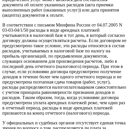
документа об оплате указанных расходов (акта приемки
выполненных работ (оказанных услуг)) или дата принятия
(акцепта) документов к оплате.
В соответствии с письмом Минфина России от 04.07.2005 N
03-03-04/1/50 расходы в виде арендных платежей
учитываются в налоговой базе в тот день, в который согласно
договору должны осуществляться расчеты. Если договором не
предусмотрено такое условие, эти расходы относятся в состав
расходов, учитываемых в налоговой базе по налогу на
прибыль организаций, по предъявлении документов,
служащих основанием для произведения расчетов, либо в
последний день отчетного (налогового) периода. При этом в
случае, если условиями договора предусмотрено получение
доходов в течение более чем одного отчетного периода и не
предусмотрена поэтапная сдача товаров (работ, услуг),
расходы распределяются налогоплательщиком самостоятельно
с учетом принципа равномерности признания доходов и
расходов. Таким образом, тогда, когда условиями договора
предусмотрена уплата арендных платежей реже, чем один раз
в отчетный период, расходы в виде арендных платежей
признаются на конец отчетного (налогового) периода.
У официальных и судебных органов отсутствует единая точка
зрения по вопросу о том, распределяется ли плата за