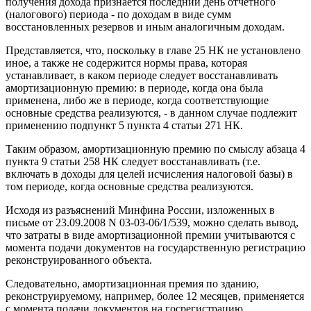
получения дохода признается последний день отчетного
(налогового) периода - по доходам в виде сумм
восстановленных резервов и иным аналогичным доходам.
Представляется, что, поскольку в главе 25 НК не установлено
иное, а также не содержится нормы права, которая
устанавливает, в каком периоде следует восстанавливать
амортизационную премию: в периоде, когда она была
применена, либо же в периоде, когда соответствующие
основные средства реализуются, - в данном случае подлежит
применению подпункт 5 пункта 4 статьи 271 НК.
Таким образом, амортизационную премию по смыслу абзаца 4
пункта 9 статьи 258 НК следует восстанавливать (т.е.
включать в доходы для целей исчисления налоговой базы) в
том периоде, когда основные средства реализуются.
Исходя из разъяснений Минфина России, изложенных в
письме от 23.09.2008 N 03-03-06/1/539, можно сделать вывод,
что затраты в виде амортизационной премии учитываются с
момента подачи документов на государственную регистрацию
реконструированного объекта.
Следовательно, амортизационная премия по зданию,
реконструируемому, например, более 12 месяцев, применяется
с момента подачи документов на госрегистрацию.