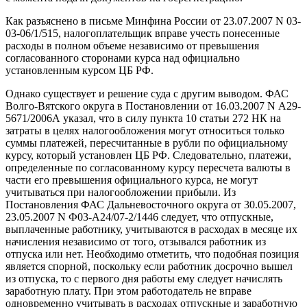
Как разъяснено в письме Минфина России от 23.07.2007 N 03-
03-06/1/515, налогоплательщик вправе учесть понесенные
расходы в полном объеме независимо от превышения
согласованного сторонами курса над официально
установленным курсом ЦБ РФ.
Однако существует и решение суда с другим выводом. ФАС
Волго-Вятского округа в Постановлении от 16.03.2007 N А29-
5671/2006А указал, что в силу пункта 10 статьи 272 НК на
затраты в целях налогообложения могут относиться только
суммы платежей, пересчитанные в рубли по официальному
курсу, который установлен ЦБ РФ. Следовательно, платежи,
определенные по согласованному курсу пересчета валюты в
части его превышения официального курса, не могут
учитываться при налогообложении прибыли. Из
Постановления ФАС Дальневосточного округа от 30.05.2007,
23.05.2007 N Ф03-А24/07-2/1446 следует, что отпускные,
выплаченные работнику, учитываются в расходах в месяце их
начисления независимо от того, отзывался работник из
отпуска или нет. Необходимо отметить, что подобная позиция
является спорной, поскольку если работник досрочно вышел
из отпуска, то с первого дня работы ему следует начислять
заработную плату. При этом работодатель не вправе
одновременно учитывать в расходах отпускные и заработную