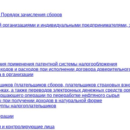
. Порядок зачисления сборов
й организациями и индивидуальными предпринимателями, 
ения применения патентной системы налогообложения
доходов и расходов при исполнении договора доверительно
а в организации
ьщиков (плательщиков сборов, плательщиков страховых взн
анках, а также переводов электронных денежных средств о
овершающего операции по переработке нефтяного сырья
ы при получении доходов в натуральной форме
руппы налогоплательщиков
ерации
и и контролирующие лица