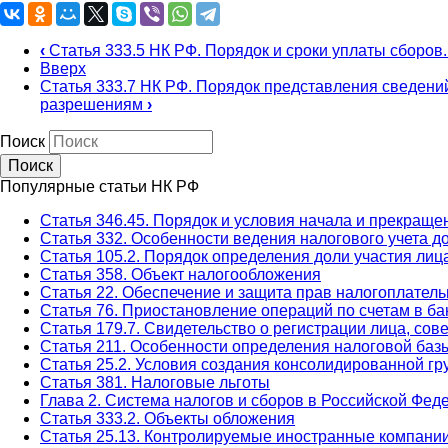
‹
Статья 333.5 НК РФ. Порядок и сроки уплаты сборов
Вверх
Статья 333.7 НК РФ. Порядок представления сведени
разрешениям
›
Поиск
Популярные статьи НК РФ
Статья 346.45. Порядок и условия начала и прекращ
Статья 332. Особенности ведения налогового учета 
Статья 105.2. Порядок определения доли участия лиц
Статья 358. Объект налогообложения
Статья 22. Обеспечение и защита прав налогоплател
Статья 76. Приостановление операций по счетам в б
Статья 179.7. Свидетельство о регистрации лица, с
Статья 211. Особенности определения налоговой баз
Статья 25.2. Условия создания консолидированной г
Статья 381. Налоговые льготы
Глава 2. Система налогов и сборов в Российской Фед
Статья 333.2. Объекты обложения
Статья 25.13. Контролируемые иностранные компани