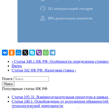
‹
Статья 340.1 НК РФ. Особенности определения стоимос
Вверх
Статья 342 НК РФ. Налоговая ставка
›
Поиск
Популярные статьи НК РФ
Статья 105.31. Взаимосогласительная процедура в рамка
Статья 246.1. Освобождение от исполнения обязанностей
технологической деятельности