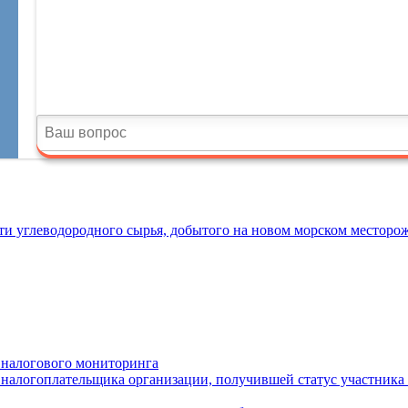
ти углеводородного сырья, добытого на новом морском месторо
х налогового мониторинга
 налогоплательщика организации, получившей статус участника