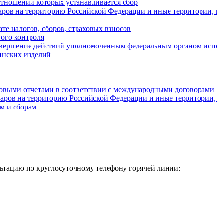
отношении которых устанавливается сбор
аров на территорию Российской Федерации и иные территории, 
те налогов, сборов, страховых взносов
вого контроля
совершение действий уполномоченным федеральным органом исп
инских изделий
новыми отчетами в соответствии с международными договорами
оваров на территорию Российской Федерации и иные территории
ам и сборам
тацию по круглосуточному телефону горячей линии: