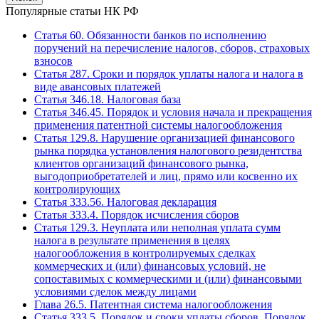
Популярные статьи НК РФ
Статья 60. Обязанности банков по исполнению
поручений на перечисление налогов, сборов, страховых
взносов
Статья 287. Сроки и порядок уплаты налога и налога в
виде авансовых платежей
Статья 346.18. Налоговая база
Статья 346.45. Порядок и условия начала и прекращения
применения патентной системы налогообложения
Статья 129.8. Нарушение организацией финансового
рынка порядка установления налогового резидентства
клиентов организаций финансового рынка,
выгодоприобретателей и лиц, прямо или косвенно их
контролирующих
Статья 333.56. Налоговая декларация
Статья 333.4. Порядок исчисления сборов
Статья 129.3. Неуплата или неполная уплата сумм
налога в результате применения в целях
налогообложения в контролируемых сделках
коммерческих и (или) финансовых условий, не
сопоставимых с коммерческими и (или) финансовыми
условиями сделок между лицами
Глава 26.5. Патентная система налогообложения
Статья 333.5. Порядок и сроки уплаты сборов. Порядок