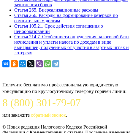
зачисления сборов
Статья 265. Внереализационные расходы
Статья 266. Расходы на формирование резервов по
сомнительным долгам
Статья 105.21. Срок действия соглашения о
ценообразовании
Статья 214.7. Особенности определения налоговой базы,
исчисления и уплаты налога по доходам в виде
выигрышей, полученных от участия в азартных играх и
лотереях
Задайте вопрос юристу
Получите бесплатную профессиональную юридическую
консультацию по круглосуточному телефону горячей линии:
8 (800) 301-79-07
или закажите
обратный звонок
.
© Новая редакция Налогового Кодекса Российской
Федерации c Комментариями к статьям. Последние изменения